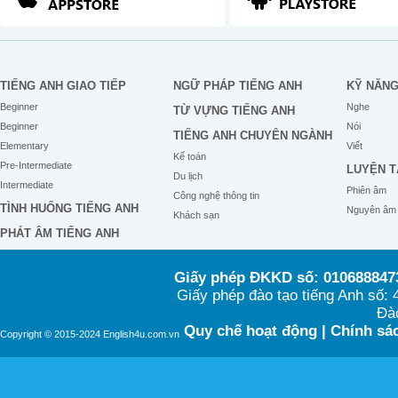
TIẾNG ANH GIAO TIẾP
NGỮ PHÁP TIẾNG ANH
KỸ NĂN
Beginner
Nghe
TỪ VỰNG TIẾNG ANH
Beginner
Nói
TIẾNG ANH CHUYÊN NGÀNH
Elementary
Viết
Kế toán
Pre-Intermediate
LUYỆN T
Du lịch
Intermediate
Phiên âm
Công nghệ thông tin
TÌNH HUỐNG TIẾNG ANH
Nguyên âm
Khách sạn
PHÁT ÂM TIẾNG ANH
Giấy phép ĐKKD số: 0106888473
Giấy phép đào tạo tiếng Anh số
Đào
Quy chế hoạt động
|
Chính sác
Copyright © 2015-2024 English4u.com.vn