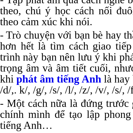
theo, chú ý học cách nối đuô
theo cảm xúc khi nói.
- Trò chuyện với bạn bè hay t
hơn hết là tìm cách giao tiế
trình này bạn nên lưu ý khi ph
trọng âm và âm tiết cuối, nh
khi
phát âm tiếng Anh
là hay 
/d/,. k/, /g/, /s/, /l/, /z/, /v/, /s/, /
- Một cách nữa là đứng trước
chính mình để tạo lập phong 
tiếng Anh…