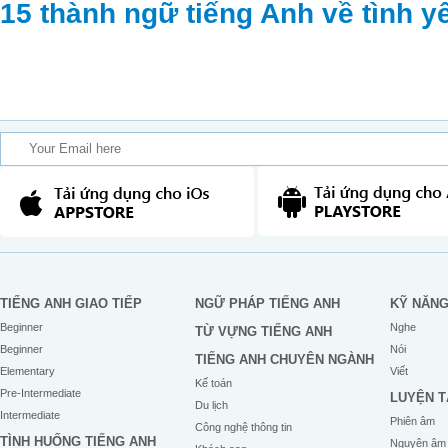
15 thành ngữ tiếng Anh về tình y
TIẾNG ANH GIAO TIẾP
NGỮ PHÁP TIẾNG ANH
KỸ NĂN
Beginner
Nghe
TỪ VỰNG TIẾNG ANH
Beginner
Nói
TIẾNG ANH CHUYÊN NGÀNH
Elementary
Viết
Kế toán
Pre-Intermediate
LUYỆN T
Du lịch
Intermediate
Phiên âm
Công nghệ thông tin
TÌNH HUỐNG TIẾNG ANH
Nguyên âm