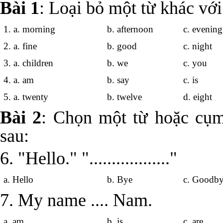
Bài 1
: Loại bỏ một từ khác với
1. a. morning
b. afternoon
c. eveni
2. a. fine
b. good
c. night
3. a. children
b. we
c. you
4. a. am
b. say
c. is
5. a. twenty
b. twelve
d. eight
Bài 2
: Chọn một từ hoặc cụm
sau:
6. "Hello." ".................."
a. Hello
b. Bye
c. Goodb
7. My name .... Nam.
a. am
b. is
c. are