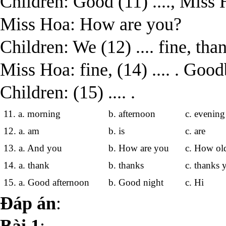
Children: Good (11) ...., Miss 
Miss Hoa: How are you?
Children: We (12) .... fine, than
Miss Hoa: fine, (14) .... . Goo
Children: (15) .... .
11. a. morning
b. afternoon
c. eveni
12. a. am
b. is
c. are
13. a. And you
b. How are you
c. How ol
14. a. thank
b. thanks
c. thanks 
15. a. Good afternoon
b. Good night
c. Hi
Đáp án
: