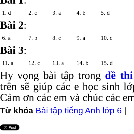
Bài 1
:
1. d
2. c
3. a
4. b
5. d
Bài 2
:
6. a
7. b
8. c
9. a
10. c
Bài 3
:
11. a
12. c
13. a
14. b
15. d
Hy vọng bài tập trong
đề th
trên sẽ giúp các e học sinh l
Cảm ơn các em và chúc các em 
Từ khóa
Bài tập tiếng Anh lớp 6
|