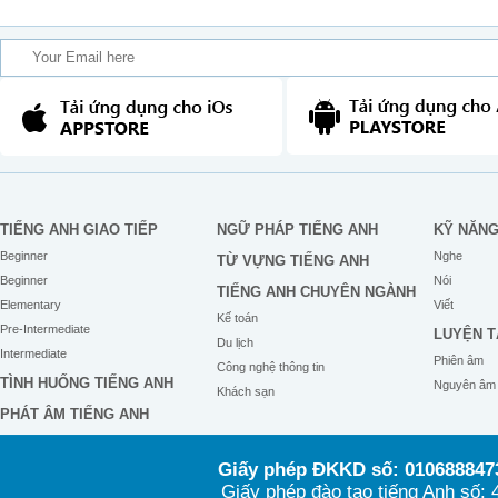
TIẾNG ANH GIAO TIẾP
NGỮ PHÁP TIẾNG ANH
KỸ NĂN
Beginner
Nghe
TỪ VỰNG TIẾNG ANH
Beginner
Nói
TIẾNG ANH CHUYÊN NGÀNH
Elementary
Viết
Kế toán
Pre-Intermediate
LUYỆN T
Du lịch
Intermediate
Phiên âm
Công nghệ thông tin
TÌNH HUỐNG TIẾNG ANH
Nguyên âm
Khách sạn
PHÁT ÂM TIẾNG ANH
Giấy phép ĐKKD số: 0106888473
Giấy phép đào tạo tiếng Anh số