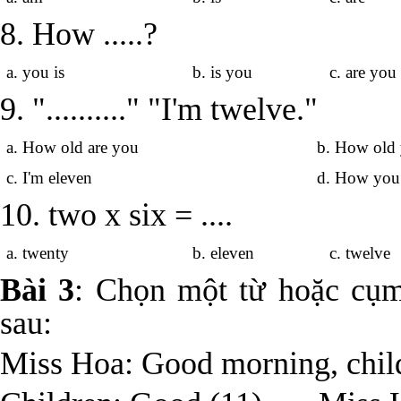
8. How .....?
a. you is
b. is you
c. are yo
9. ".........." "I'm twelve."
a. How old are you
b. How old 
c. I'm eleven
d. How you
10. two x six = ....
a. twenty
b. eleven
c. twelv
Bài 3
: Chọn một từ hoặc cụm
sau:
Miss Hoa: Good morning, chil