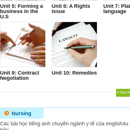
Unit 5: Forming a
Unit 6: A Rights
Unit 7: Pla
business in the
Issue
language
U.S
Unit 9: Contract
Unit 10: Remedies
Negotiation
Nursing
Các bài học tiếng anh chuyên ngành y tế của english4u 
này