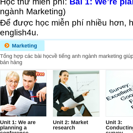
Học thử miễn phí:
Bài 1: We’re pl
ngành Marketing)
Để được học miễn phí nhiều hơn, 
english4u.
Marketing
Tổng hợp các bài họcvề tiếng anh ngành marketing giúp n
bán hàng
FREE
Unit 1: We are
Unit 2: Market
Unit 3:
planning a
research
Conductin