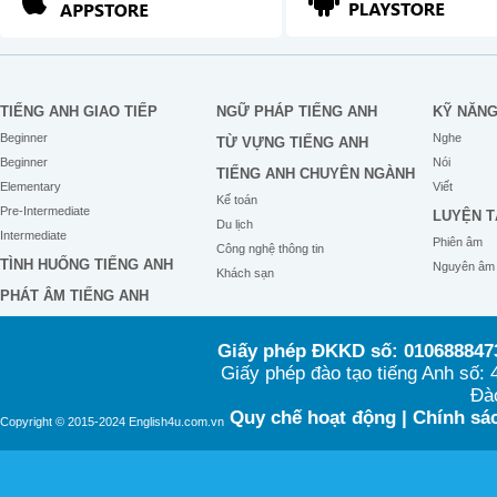
TIẾNG ANH GIAO TIẾP
NGỮ PHÁP TIẾNG ANH
KỸ NĂN
Beginner
Nghe
TỪ VỰNG TIẾNG ANH
Beginner
Nói
TIẾNG ANH CHUYÊN NGÀNH
Elementary
Viết
Kế toán
Pre-Intermediate
LUYỆN T
Du lịch
Intermediate
Phiên âm
Công nghệ thông tin
TÌNH HUỐNG TIẾNG ANH
Nguyên âm
Khách sạn
PHÁT ÂM TIẾNG ANH
Giấy phép ĐKKD số: 0106888473
Giấy phép đào tạo tiếng Anh số
Đào
Quy chế hoạt động
|
Chính sác
Copyright © 2015-2024 English4u.com.vn