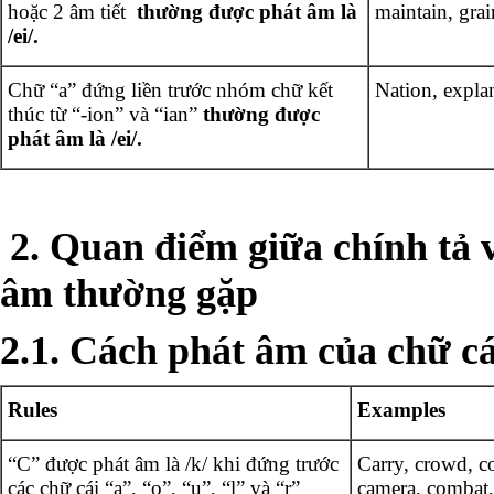
hoặc 2 âm tiết
thường được phát âm là
maintain, grai
/ei/.
Chữ “a” đứng liền trước nhóm chữ kết
Nation, expla
thúc từ “-ion” và “ian”
thường được
phát âm là /ei/.
2. Quan điểm giữa chính tả 
âm thường gặp
2.1. Cách phát âm của chữ cá
Rules
Examples
“C” được phát âm là /k/ khi đứng trước
Carry, crowd, co
các chữ cái “a”, “o”, “u”, “l” và “r”
camera, combat, 