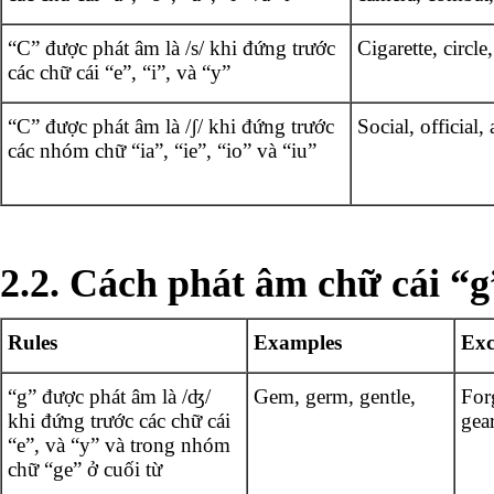
“C” được phát âm là /s/ khi đứng trước
Cigarette, circle
các chữ cái “e”, “i”, và “y”
“C” được phát âm là /ʃ/ khi đứng trước
Social, official, 
các nhóm chữ “ia”, “ie”, “io” và “iu”
2.2. Cách phát âm chữ cái “g
Rules
Examples
Exc
“g” được phát âm là /ʤ/
Gem, germ, gentle,
For
khi đứng trước các chữ cái
gea
“e”, và “y” và trong nhóm
chữ “ge” ở cuối từ