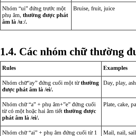
Nhóm “ui” đứng trước một
Bruise, fruit, juice
phụ âm,
thường được phát
âm là /uː/.
1.4. Các nhóm chữ thường đư
Rules
Examples
Nhóm chữ“ay” đứng cuối một từ
thường
Day, play, ash
được phát âm là /ei/.
Nhóm chữ “a” + phụ âm+”e” đứng cuối
Plate, cake, pa
từ có một hoặc hai âm tiết
thường được
phát âm là /ei/.
Nhóm chữ “ai” + phụ âm đứng cuối từ 1
Mail, nail, sai