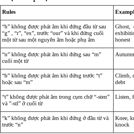
Rules
Exampl
“h” không được phát âm khi đứng đầu từ sau
Ghost, 
“g” , “r”, “ex”, trước “our” và khi đứng cuối
exhibiti
một từ sau một nguyên âm hoặc phụ âm
honest
“n” không được phát âm khi đứng sau “m”
Autumn
cuối một từ
“b” không được phát âm khi đứng trước “t”
Climb, 
hoặc sau “m”
debt
“t” không được phát âm trong cụm chữ “-sten”
Listen, f
và ”-stl” ở cuối từ
“k” không được phát âm khi đứng ở đầu từ và
Knee, kn
trước “n”
knock