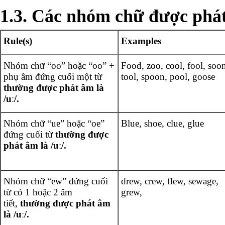
1.3. Các nhóm chữ được phát 
Rule(s)
Examples
Nhóm chữ “oo” hoặc “oo” +
Food, zoo, cool, fool, soo
phụ âm đứng cuối một từ
tool, spoon, pool, goose
thường được phát âm là
/uː/.
Nhóm chữ “ue” hoặc “oe”
Blue, shoe, clue, glue
đứng cuối từ
thường được
phát âm là /uː/.
Nhóm chữ “ew” đứng cuối
drew, crew, flew, sewage,
từ có 1 hoặc 2 âm
grew,
tiết,
thường được phát âm
là /uː/.