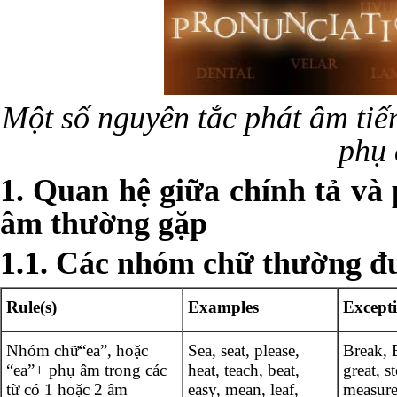
Một số nguyên tắc phát âm ti
phụ
1. Quan hệ giữa chính tả và
âm thường gặp
1.1. Các nhóm chữ thường đư
Rule(s)
Examples
Except
Nhóm chữ“ea”, hoặc
Sea, seat, please,
Break, 
“ea”+ phụ âm trong các
heat, teach, beat,
great, s
từ có 1 hoặc 2 âm
easy, mean, leaf,
measure