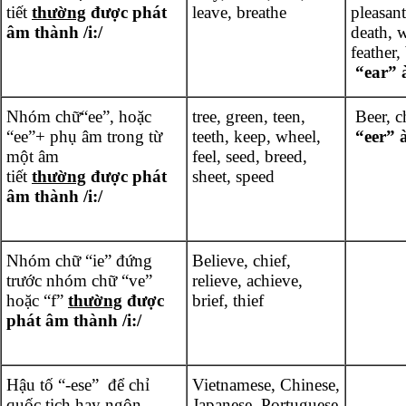
tiết
thường
được phát
leave, breathe
pleasant
âm thành /i:/
death, w
feather,
“ear” 
Nhóm chữ“ee”, hoặc
tree, green, teen,
Beer, c
“ee”+ phụ âm trong từ
teeth, keep, wheel,
“eer” 
một âm
feel, seed, breed,
tiết
thường
được phát
sheet, speed
âm thành /i:/
Nhóm chữ “ie” đứng
Believe, chief,
trước nhóm chữ “ve”
relieve, achieve,
hoặc “f”
thường
được
brief, thief
phát âm thành /i:/
Hậu tố “-ese” để chỉ
Vietnamese, Chinese,
quốc tịch hay ngôn
Japanese, Portuguese