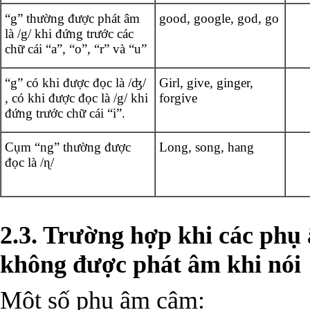
“g” thường được phát âm
good, google, god, go
là /g/ khi đứng trước các
chữ cái “a”, “o”, “r” và “u”
“g” có khi được đọc là /ʤ/
Girl, give, ginger,
, có khi được đọc là /g/ khi
forgive
đứng trước chữ cái “i”.
Cụm “ng” thường được
Long, song, hang
đọc là /ɳ/
2.3. Trường hợp khi các phụ
không được phát âm khi nói
Một số phụ âm câm: