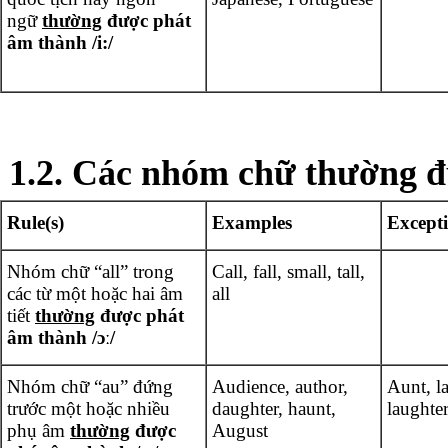
ngữ
thường
được phát
âm thành /i:/
1.2. Các nhóm chữ thường đ
Rule(s)
Examples
Except
Nhóm chữ “all” trong
Call, fall, small, tall,
các từ một hoặc hai âm
all
tiết
thường
được phát
âm thành /ɔː/
Nhóm chữ “au” đứng
Audience, author,
Aunt, l
trước một hoặc nhiều
daughter, haunt,
laughte
phụ âm
thường
được
August