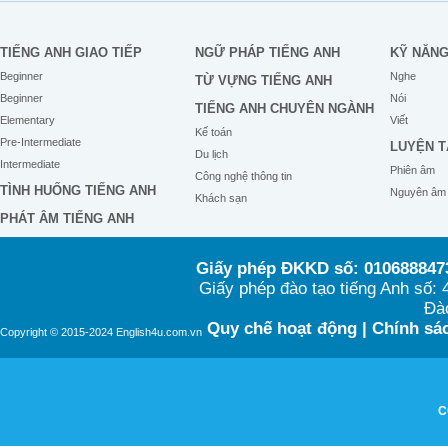
TIẾNG ANH GIAO TIẾP
NGỮ PHÁP TIẾNG ANH
KỸ NĂN
Beginner
Nghe
TỪ VỰNG TIẾNG ANH
Beginner
Nói
TIẾNG ANH CHUYÊN NGÀNH
Elementary
Viết
Kế toán
Pre-Intermediate
LUYỆN T
Du lịch
Intermediate
Phiên âm
Công nghệ thông tin
TÌNH HUỐNG TIẾNG ANH
Nguyên âm
Khách sạn
PHÁT ÂM TIẾNG ANH
Giấy phép ĐKKD số: 0106888473
Giấy phép đào tạo tiếng Anh số
Đào
Quy chế hoạt động
|
Chính sác
Copyright © 2015-2024 English4u.com.vn
C