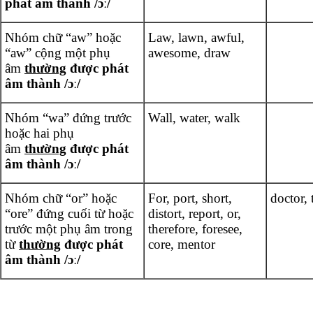
phát âm thành /ɔː/
Nhóm chữ “aw” hoặc
Law, lawn, awful,
“aw” cộng một phụ
awesome, draw
âm
thường
được phát
âm thành /ɔː/
Nhóm “wa” đứng trước
Wall, water, walk
hoặc hai phụ
âm
thường
được phát
âm thành /ɔː/
Nhóm chữ “or” hoặc
For, port, short,
doctor, 
“ore” đứng cuối từ hoặc
distort, report, or,
trước một phụ âm trong
therefore, foresee,
từ
thường
được phát
core, mentor
âm thành /ɔː/