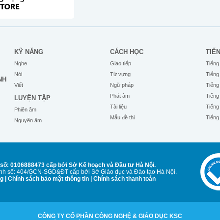
KỸ NĂNG
CÁCH HỌC
TIẾ
Nghe
Giao tiếp
Tiếng
Nói
Từ vựng
Tiếng
NH
Viết
Ngữ pháp
Tiếng
Phát âm
Tiếng
LUYỆN TẬP
Tài liệu
Tiếng
Phiên âm
Mẫu đề thi
Tiếng
Nguyên âm
số: 0106888473 cấp bởi Sở Kế hoạch và Đầu tư Hà Nội.
Anh số: 404/GCN-SGD&ĐT cấp bởi Sở Giáo dục và Đào tạo Hà Nội.
ng
|
Chính sách bảo mật thông tin
|
Chính sách thanh toán
CÔNG TY CỔ PHẦN CÔNG NGHỆ & GIÁO DỤC KSC