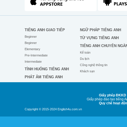
TIẾNG ANH GIAO TIẾP
NGỮ PHÁP TIẾNG ANH
Beginner
TỪ VỰNG TIẾNG ANH
Beginner
TIẾNG ANH CHUYÊN NGÀ
Elementary
Kế toán
Pre-Intermediate
Du lịch
Intermediate
Công nghệ thông tin
TÌNH HUỐNG TIẾNG ANH
Khách sạn
PHÁT ÂM TIẾNG ANH
Giấy phép ĐKKD 
Giấy phép đào tạo tiếng 
Quy chế hoạt độ
Copyright © 2015-2024 English4u.com.vn