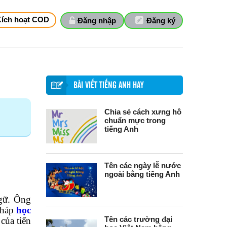
Kích hoạt COD
Đăng nhập
Đăng ký
BÀI VIẾT TIẾNG ANH HAY
Chia sẻ cách xưng hô
chuẩn mực trong
tiếng Anh
Tên các ngày lễ nước
ngoài bằng tiếng Anh
ngữ. Ông
pháp
học
Tên các trường đại
của tiến