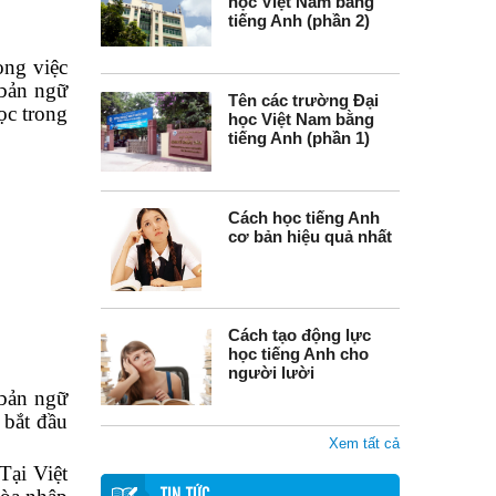
học Việt Nam bằng
tiếng Anh (phần 2)
ong việc
 bản ngữ
Tên các trường Đại
ọc trong
học Việt Nam bằng
tiếng Anh (phần 1)
Cách học tiếng Anh
cơ bản hiệu quả nhất
Cách tạo động lực
học tiếng Anh cho
người lười
 bản ngữ
 bắt đầu
Xem tất cả
Tại Việt