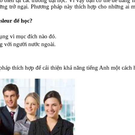
iến tại các trường đại học. Vì vậy bạn có thể dễ dàng 
ững trở ngại. Phương pháp này thích hợp cho những ai 
leur để học?
ụng vì mục đích nào đó.
ng với người nước ngoài.
háp thích hợp để cải thiện khả năng tiếng Anh một cách 