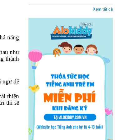
Xem tất cả
khả năng
nhau như
ng thành
i ngữ để
ải thiện
ì thì sẽ