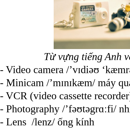
Từ vựng tiếng Anh về
- Video camera /’vɪdiəʊ ‘kæm
- Minicam /’mɪnɪkæm/ máy qu
- VCR (video cassette recorder)
- Photography /’fəʊtəgrɑːfi/ n
- Lens /lenz/ ống kính