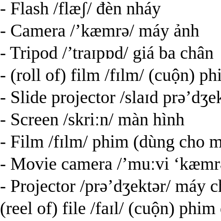
- Flash /flæʃ/ đèn nháy
- Camera /’kæmrə/ máy ảnh
- Tripod /’traɪpɒd/ giá ba chân
- (roll of) film /fɪlm/ (cuộn)
- Slide projector /slaɪd prə’d
- Screen /skriːn/ màn hình
- Film /fɪlm/ phim (dùng cho 
- Movie camera /’muːvi ‘kæm
- Projector /prə’dʒektər/ máy c
(reel of) file /faɪl/ (cuộn) p