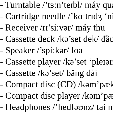
- Turntable /’tɜːn’teɪbl/ máy qu
- Cartridge needle /’kɑːtrɪdʒ ‘n
- Receiver /rɪ’siːvər/ máy thu
- Cassette deck /kə’set dek/ đầ
- Speaker /’spiːkər/ loa
- Cassette player /kə’set ‘pleɪə
- Cassette /kə’set/ băng đài
- Compact disc (CD) /kəm’pækt
- Compact disc player /kəm’pæk
- Headphones /’hedfəʊnz/ tai 