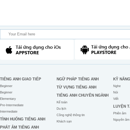
TIẾNG ANH GIAO TIẾP
NGỮ PHÁP TIẾNG ANH
KỸ NĂN
Beginner
Nghe
TỪ VỰNG TIẾNG ANH
Beginner
Nói
TIẾNG ANH CHUYÊN NGÀNH
Elementary
Viết
Kế toán
Pre-Intermediate
LUYỆN T
Du lịch
Intermediate
Phiên âm
Công nghệ thông tin
TÌNH HUỐNG TIẾNG ANH
Nguyên âm
Khách sạn
PHÁT ÂM TIẾNG ANH