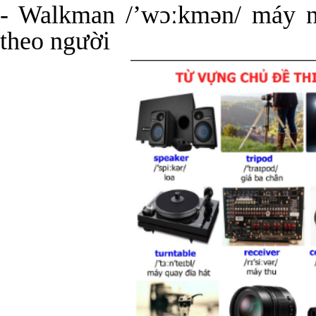
- Walkman /’wɔːkmən/ máy n
theo người