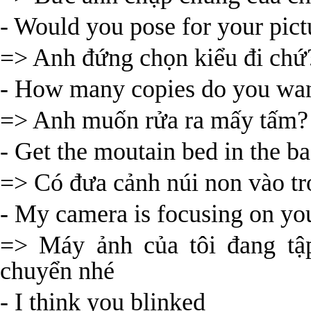
- Would you pose for your pict
=> Anh đứng chọn kiểu đi chứ
- How many copies do you want
=> Anh muốn rửa ra mấy tấm?
- Get the moutain bed in the b
=> Có đưa cảnh núi non vào t
- My camera is focusing on yo
=> Máy ảnh của tôi đang tậ
chuyển nhé
- I think you blinked