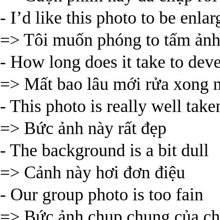
- I’d like this photo to be enla
=> Tôi muốn phóng to tấm ảnh
- How long does it take to dev
=> Mất bao lâu mới rửa xong 
- This photo is really well take
=> Bức ảnh này rất đẹp
- The background is a bit dull
=> Cảnh này hơi đơn điệu
- Our group photo is too fain
=> Bức ảnh chụp chung của ch