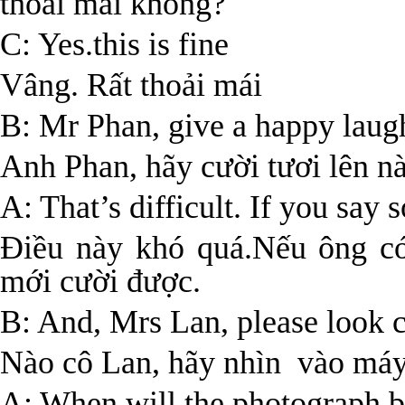
thoải mái không?
C: Yes.this is fine
Vâng. Rất thoải mái
B: Mr Phan, give a happy laug
Anh Phan, hãy cười tươi lên n
A: That’s difficult. If you say 
Điều này khó quá.Nếu ông có 
mới cười được.
B: And, Mrs Lan, please look c
Nào cô Lan, hãy nhìn vào máy 
A: When will the photograph b