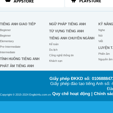
TIẾNG ANH GIAO TIẾP
NGỮ PHÁP TIẾNG ANH
KỸ NĂN
Beginner
Nghe
TỪ VỰNG TIẾNG ANH
Beginner
Nói
TIẾNG ANH CHUYÊN NGÀNH
Elementary
Viết
Kế toán
Pre-Intermediate
LUYỆN T
Du lịch
Intermediate
Phiên âm
Công nghệ thông tin
TÌNH HUỐNG TIẾNG ANH
Nguyên âm
Khách sạn
PHÁT ÂM TIẾNG ANH
Giấy phép ĐKKD số: 0106888473
Giấy phép đào tạo tiếng Anh số
Đào
Quy chế hoạt động
|
Chính sác
Copyright © 2015-2024 English4u.com.vn