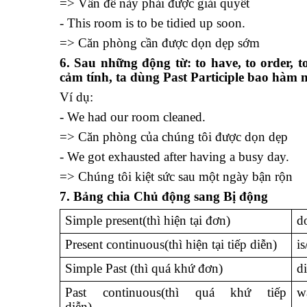
=> Vấn đề này phải được giải quyết
- This room is to be tidied up soon.
=> Căn phòng cần được dọn dẹp sớm
6. Sau những động từ: to have, to order, t
cảm tính, ta dùng Past Participle bao hàm 
Ví dụ:
- We had our room cleaned.
=> Căn phòng của chúng tôi được dọn dẹp
- We got exhausted after having a busy day.
=> Chúng tôi kiệt sức sau một ngày bận rộn
7. Bảng chia Chủ động sang Bị động
Simple present(thì hiện tại đơn)
d
Present continuous(thì hiện tại tiếp diễn)
i
Simple Past (thì quá khứ đơn)
d
Past continuous(thì quá khứ tiếp
w
diễn)