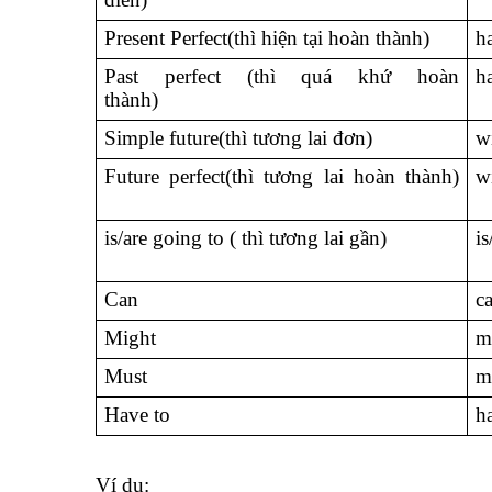
Present Perfect(thì hiện tại hoàn thành)
h
Past perfect (thì quá khứ hoàn
h
thành)
Simple future(thì tương lai đơn)
w
Future perfect(thì tương lai hoàn thành)
w
is/are going to ( thì tương lai gần)
i
Can
c
Might
m
Must
m
Have to
h
Ví dụ: