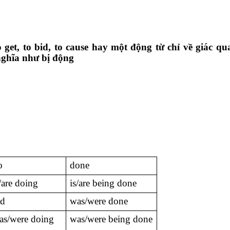
o get, to bid, to cause hay một động từ chỉ về giác q
nghĩa như bị động
o
done
s/are doing
is/are being done
id
was/were done
as/were doing
was/were being done