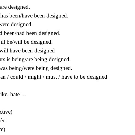
/are designed.
s has been/have been designed.
were designed.
ad been/had been designed.
ill be/will be designed.
 will have been designed
ars is being/are being designed.
s was being/were being designed.
an / could / might / must / have to be designed
like, hate …
ctive)
iệc
ve)