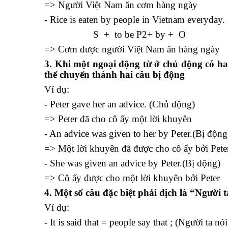
=> Người Việt Nam ăn cơm hàng ngày
- Rice is eaten by people in Vietnam everyday.
S + to be P2+ by + O
=> Cơm được người Việt Nam ăn hàng ngày
3. Khi một ngoại động từ ở chủ động có hai
thể chuyển thành hai câu bị động
Ví dụ:
- Peter gave her an advice. (Chủ động)
=> Peter đã cho cô ấy một lời khuyên
- An advice was given to her by Peter.(Bị động
=> Một lời khuyên đã được cho cô ấy bởi Pete
- She was given an advice by Peter.(Bị động)
=> Cô ấy được cho một lời khuyên bởi Peter
4. Một số câu đặc biệt phải dịch là “Người t
Ví dụ:
- It is said that = people say that ; (Người ta nó