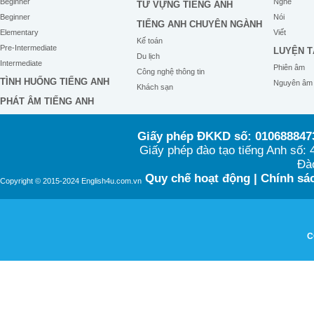
Beginner
Nghe
TỪ VỰNG TIẾNG ANH
Beginner
Nói
TIẾNG ANH CHUYÊN NGÀNH
Elementary
Viết
Kế toán
Pre-Intermediate
LUYỆN T
Du lịch
Intermediate
Phiên âm
Công nghệ thông tin
TÌNH HUỐNG TIẾNG ANH
Nguyên âm
Khách sạn
PHÁT ÂM TIẾNG ANH
Giấy phép ĐKKD số: 0106888473
Giấy phép đào tạo tiếng Anh số
Đào
Quy chế hoạt động
|
Chính sác
Copyright © 2015-2024 English4u.com.vn
C