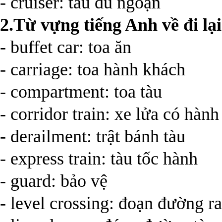
- cruiser: tàu du ngoạn
2.Từ vựng tiếng Anh về đi lạ
- buffet car: toa ăn
- carriage: toa hành khách
- compartment: toa tàu
- corridor train: xe lửa có hàn
- derailment: trật bánh tàu
- express train: tàu tốc hành
- guard: bảo vệ
- level crossing: đoạn đường r