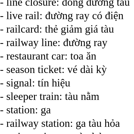
- line closure: đóng đường tàu
- live rail: đường ray có điện
- railcard: thẻ giảm giá tàu
- railway line: đường ray
- restaurant car: toa ăn
- season ticket: vé dài kỳ
- signal: tín hiệu
- sleeper train: tàu nằm
- station: ga
- railway station: ga tàu hỏa