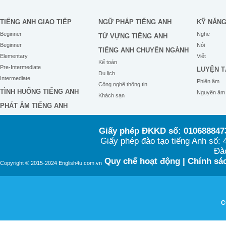
TIẾNG ANH GIAO TIẾP
NGỮ PHÁP TIẾNG ANH
KỸ NĂN
Beginner
Nghe
TỪ VỰNG TIẾNG ANH
Beginner
Nói
TIẾNG ANH CHUYÊN NGÀNH
Elementary
Viết
Kế toán
Pre-Intermediate
LUYỆN T
Du lịch
Intermediate
Phiên âm
Công nghệ thông tin
TÌNH HUỐNG TIẾNG ANH
Nguyên âm
Khách sạn
PHÁT ÂM TIẾNG ANH
Giấy phép ĐKKD số: 0106888473
Giấy phép đào tạo tiếng Anh số
Đào
Quy chế hoạt động
|
Chính sác
Copyright © 2015-2024 English4u.com.vn
C