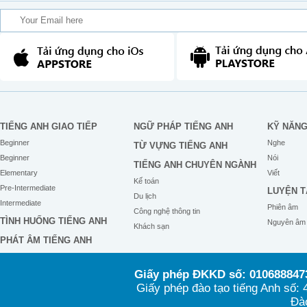
TIẾNG ANH GIAO TIẾP
NGỮ PHÁP TIẾNG ANH
KỸ NĂN
Beginner
Nghe
TỪ VỰNG TIẾNG ANH
Beginner
Nói
TIẾNG ANH CHUYÊN NGÀNH
Elementary
Viết
Kế toán
Pre-Intermediate
LUYỆN T
Du lịch
Intermediate
Phiên âm
Công nghệ thông tin
TÌNH HUỐNG TIẾNG ANH
Nguyên âm
Khách sạn
PHÁT ÂM TIẾNG ANH
Giấy phép ĐKKD số: 0106888473
Giấy phép đào tạo tiếng Anh số
Đào