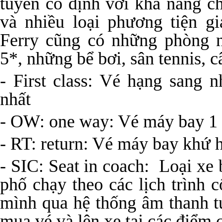
tuyến cố định với khả năng c
và nhiều loại phương tiện g
Ferry cũng có những phòng 
5*, những bể bơi, sân tennis, 
- First class: Vé hạng sang 
nhất
- OW: one way: Vé máy bay 1 
- RT: return: Vé máy bay khứ 
- SIC: Seat in coach: Loại xe
phố chạy theo các lịch trình 
mình qua hệ thống âm thanh t
mua vé và lên xe tại các điểm 