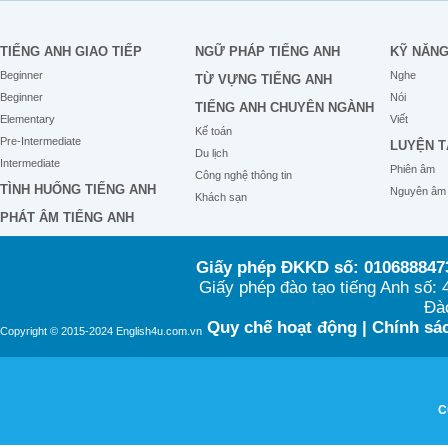
TIẾNG ANH GIAO TIẾP
NGỮ PHÁP TIẾNG ANH
KỸ NĂN
Beginner
Nghe
TỪ VỰNG TIẾNG ANH
Beginner
Nói
TIẾNG ANH CHUYÊN NGÀNH
Elementary
Viết
Kế toán
Pre-Intermediate
LUYỆN T
Du lịch
Intermediate
Phiên âm
Công nghệ thông tin
TÌNH HUỐNG TIẾNG ANH
Nguyên âm
Khách sạn
PHÁT ÂM TIẾNG ANH
Giấy phép ĐKKD số: 0106888473
Giấy phép đào tạo tiếng Anh số
Đào
Quy chế hoạt động
|
Chính sác
Copyright © 2015-2024 English4u.com.vn
C