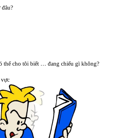
ở đâu?
 có thể cho tôi biết … đang chiếu gì không?
u vực