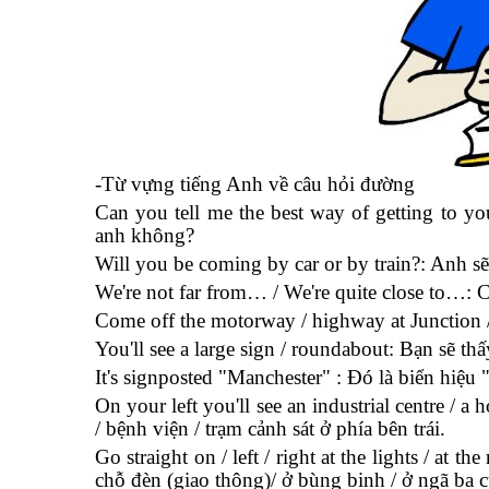
-Từ vựng tiếng Anh về câu hỏi đường
Can you tell me the best way of getting to yo
anh không?
Will you be coming by car or by train?: Anh s
We're not far from… / We're quite close to…: C
Come off the motorway / highway at Junction / 
You'll see a large sign / roundabout: Bạn sẽ th
It's signposted "Manchester" : Đó là biển hiệu
On your left you'll see an industrial centre / a
/ bệnh viện / trạm cảnh sát ở phía bên trái.
Go straight on / left / right at the lights / at 
chỗ đèn (giao thông)/ ở bùng binh / ở ngã ba củ