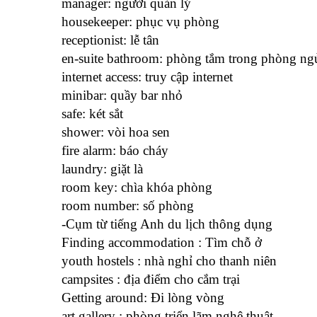
manager: người quản lý
housekeeper: phục vụ phòng
receptionist: lễ tân
en-suite bathroom: phòng tắm trong phòng ng
internet access: truy cập internet
minibar: quầy bar nhỏ
safe: két sắt
shower: vòi hoa sen
fire alarm: báo cháy
laundry: giặt là
room key: chìa khóa phòng
room number: số phòng
-Cụm từ tiếng Anh du lịch thông dụng
Finding accommodation : Tìm chỗ ở
youth hostels : nhà nghỉ cho thanh niên
campsites : địa điểm cho cắm trại
Getting around: Đi lòng vòng
art gallery : phòng triển lãm nghệ thuật