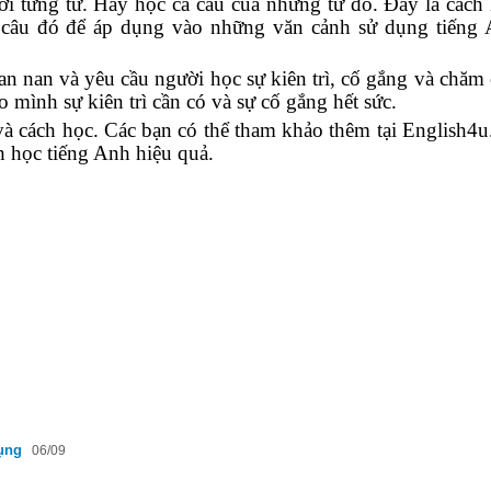
ời từng từ. Hãy học cả câu của những từ đó. Đây là cách
ả câu đó để áp dụng vào những văn cảnh sử dụng tiếng
ian nan và yêu cầu người học sự kiên trì, cố gắng và chăm 
 mình sự kiên trì cần có và sự cố gắng hết sức.
 và cách học. Các bạn có thể tham khảo thêm tại English4
h học tiếng Anh hiệu quả.
ụng
06/09