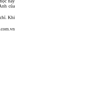
 học hay
 Anh của
chỉ. Khi
u.com.vn