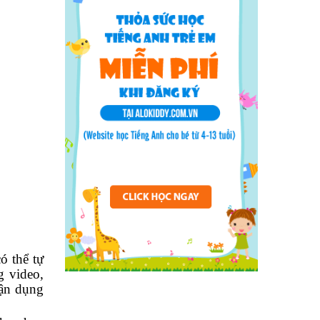
ó thể tự
g video,
tận dụng