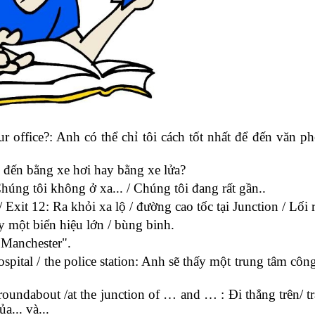
ur office?: Anh có thể chỉ tôi cách tốt nhất để đến văn p
ẽ đến bằng xe hơi hay bằng xe lửa?
húng tôi không ở xa... / Chúng tôi đang rất gần..
Exit 12: Ra khỏi xa lộ / đường cao tốc tại Junction / Lối 
ấy một biển hiệu lớn / bùng binh.
 "Manchester".
 hospital / the police station: Anh sẽ thấy một trung tâm cô
the roundabout /at the junction of … and … : Đi thẳng trên/ tr
a... và...