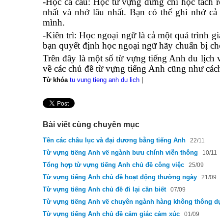
-Học cả câu: Học từ vựng đừng chỉ học tách r
nhất và nhớ lâu nhất. Bạn có thể ghi nhớ c
mình.
-Kiên trì: Học ngoại ngữ là cả một quá trình g
bạn quyết định học ngoại ngữ hãy chuẩn bị cho
Trên đây là một số từ vựng tiếng Anh du lịch
về các chủ đề từ vựng tiếng Anh cũng như các
Từ khóa
tu vung tieng anh du lich
|
Bài viết cùng chuyên mục
Tên các châu lục và đại dương bằng tiếng Anh
22/11
Từ vựng tiếng Anh về ngành bưu chính viễn thông
10/11
Tổng hợp từ vựng tiếng Anh chủ đề công việc
25/09
Từ vựng tiếng Anh chủ đề hoạt động thường ngày
21/09
Từ vựng tiếng Anh chủ đề đi lại cần biết
07/09
Từ vựng tiếng Anh về chuyên ngành hàng không thông d
Từ vựng tiếng Anh chủ đề cảm giác cảm xúc
01/09