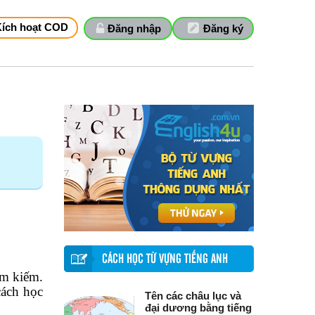
Kích hoạt COD
Đăng nhập
Đăng ký
CÁCH HỌC TỪ VỰNG TIẾNG ANH
m kiếm.
cách học
Tên các châu lục và
đại dương bằng tiếng