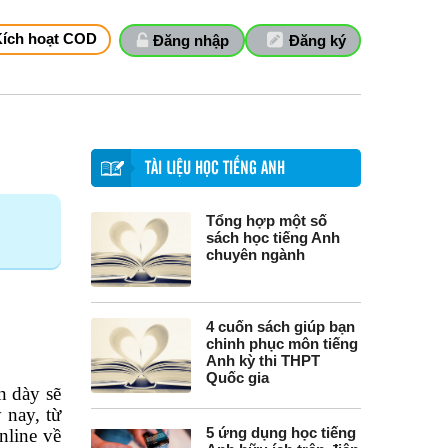
Kích hoạt COD
Đăng nhập
Đăng ký
TÀI LIỆU HỌC TIẾNG ANH
Tổng hợp một số
sách học tiếng Anh
chuyên ngành
4 cuốn sách giúp bạn
chinh phục môn tiếng
Anh kỳ thi THPT
Quốc gia
n dày sẽ
 nay, từ
5 ứng dụng học tiếng
nline về