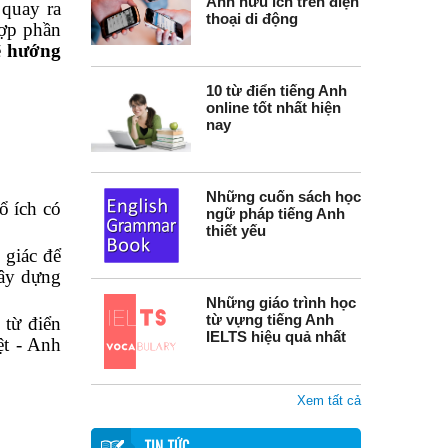
Anh hữu ích trên điện
 quay ra
thoại di động
hợp phần
ẽ
hướng
10 từ điển tiếng Anh
online tốt nhất hiện
nay
Những cuốn sách học
ổ ích có
ngữ pháp tiếng Anh
thiết yếu
 giác để
xây dựng
Những giáo trình học
từ vựng tiếng Anh
 từ điển
IELTS hiệu quả nhất
ệt - Anh
Xem tất cả