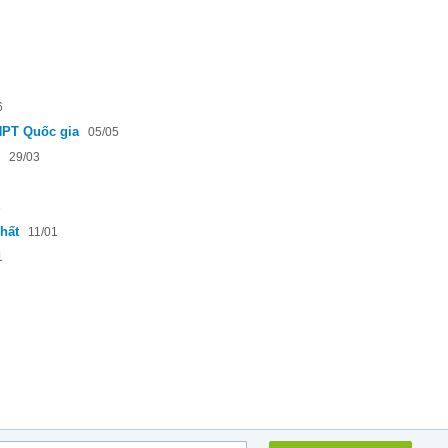
6
HPT Quốc gia
05/05
29/03
3
hất
11/01
1