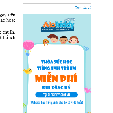
Xem tất cả
gay trên
hác hoặc
c chuẩn,
t bổ ích