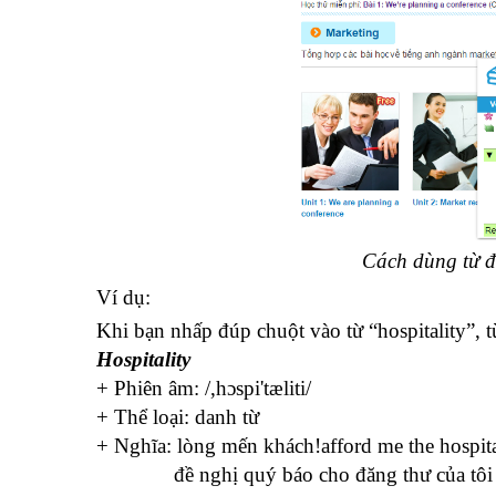
Cách dùng từ đ
Ví dụ:
Khi bạn nhấp đúp chuột vào từ “hospitality”, từ
Hospitality
+ Phiên âm: /,h
ɔ
spi'tæliti/
+ Thể loại: danh từ
+ Nghĩa: lòng mến khách!afford me the hospit
đề nghị quý báo cho đăng thư của tôi