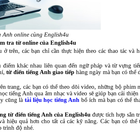
g Anh online cùng English4u
m tra từ online của English4u
ở trên, các bạn chỉ cần thực hiện theo các thao tác và h
ủ điểm khác nhau liên quan đến ngữ pháp và từ vựng ti
hí,
từ điển tiếng Anh giao tiếp
hàng ngày mà bạn có thể 
ên trang, các bạn có thể theo dõi video, những bộ phim n
ọc tiếng Anh qua âm nhạc và video sẽ giúp bạn cải thiện 
ây cũng là
tài liệu học tiếng Anh
bổ ích mà bạn có thể t
ng từ điển tiếng Anh của English4u
được tích hợp sẵn tr
 và hiệu quả hơn cho tất cả các kỹ năng. Các bạn có thể 
 trình độ nhé.