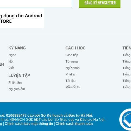
ĐĂNG KÝ NEWSLETTER
KỸ NĂNG
CÁCH HỌC
TIẾ
Nghe
Giao tiếp
Tiếng
Nói
Từ vựng
Tiếng
NH
Viết
Ngữ pháp
Tiếng
Phát âm
Tiếng
LUYỆN TẬP
Tài liệu
Tiếng
Phiên âm
Mẫu đề thi
Tiếng
Nguyên âm
số: 0106888473 cấp bởi Sở Kế hoạch và Đầu tư Hà Nội.
Anh số: 404/GCN-SGD&ĐT cấp bởi Sở Giáo dục và Đào tạo Hà Nội.
ng
|
Chính sách bảo mật thông tin
|
Chính sách thanh toán