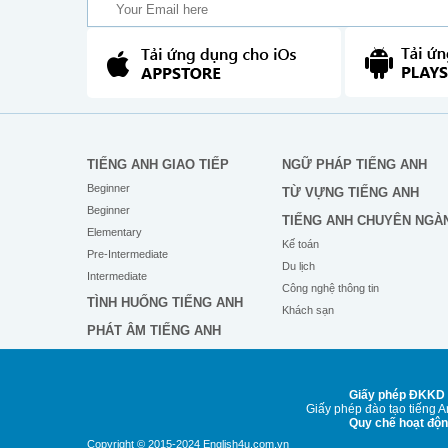
TIẾNG ANH GIAO TIẾP
NGỮ PHÁP TIẾNG ANH
Beginner
TỪ VỰNG TIẾNG ANH
Beginner
TIẾNG ANH CHUYÊN NGÀ
Elementary
Kế toán
Pre-Intermediate
Du lịch
Intermediate
Công nghệ thông tin
TÌNH HUỐNG TIẾNG ANH
Khách sạn
PHÁT ÂM TIẾNG ANH
Giấy phép ĐKKD 
Giấy phép đào tạo tiếng 
Quy chế hoạt độ
Copyright © 2015-2024 English4u.com.vn