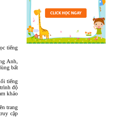
ọc tiếng
ếng Anh,
dùng bất
ổi tiếng
trình độ
ham khảo
ên trang
truy cập