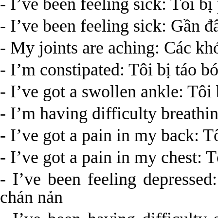
- I’ve been feeling sick: Tôi bị
- I’ve been feeling sick: Gần đ
- My joints are aching: Các khớ
- I’m constipated: Tôi bị táo b
- I’ve got a swollen ankle: Tôi
- I’m having difficulty breathi
- I’ve got a pain in my back: T
- I’ve got a pain in my chest: 
- I’ve been feeling depresse
chán nản