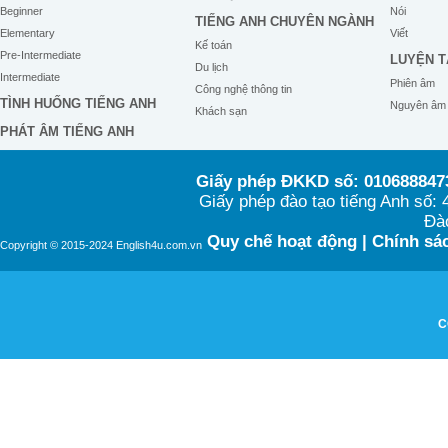
Beginner
Nói
TIẾNG ANH CHUYÊN NGÀNH
Elementary
Viết
Kế toán
Pre-Intermediate
LUYỆN T
Du lịch
Intermediate
Phiên âm
Công nghệ thông tin
TÌNH HUỐNG TIẾNG ANH
Nguyên âm
Khách sạn
PHÁT ÂM TIẾNG ANH
Giấy phép ĐKKD số: 0106888473
Giấy phép đào tạo tiếng Anh số
Đào
Quy chế hoạt động
|
Chính sác
Copyright © 2015-2024 English4u.com.vn
C