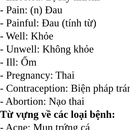
- Pain: (n) Đau
- Painful: Đau (tính từ)
- Well: Khỏe
- Unwell: Không khỏe
- Ill: Ốm
- Pregnancy: Thai
- Contraception: Biện pháp trá
- Abortion: Nạo thai
Từ vựng về các loại bệnh:
- Acne: Mụn trứng cá