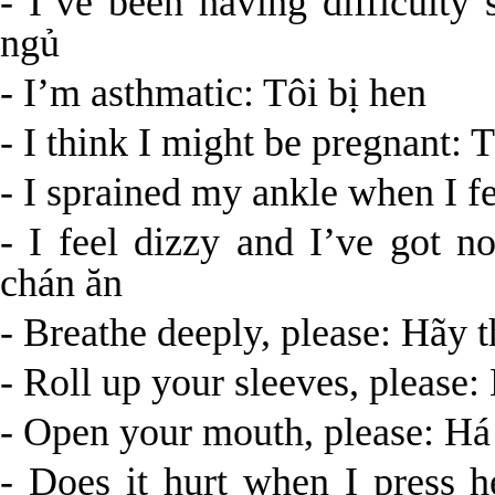
- I’ve been having difficulty
ngủ
- I’m asthmatic: Tôi bị hen
- I think I might be pregnant: 
- I sprained my ankle when I fe
- I feel dizzy and I’ve got n
chán ăn
- Breathe deeply, please: Hãy 
- Roll up your sleeves, please:
- Open your mouth, please: Há
- Does it hurt when I press 