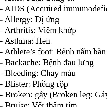
- AIDS (Acquired immunodefi
- Allergy: Dị ứng
- Arthritis: Viêm khớp
- Asthma: Hen
- Athlete’s foot: Bệnh nấm bàn
- Backache: Bệnh đau lưng
- Bleeding: Chảy máu
- Blister: Phồng rộp
- Broken: gẫy (Broken leg: Gẫ
- Bruise: Vết thâm tím