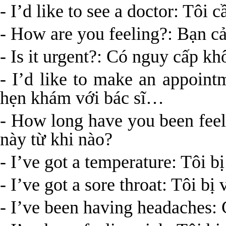
- I’d like to see a doctor: Tôi 
- How are you feeling?: Bạn c
- Is it urgent?: Có nguy cấp k
- I’d like to make an appoint
hẹn khám với bác sĩ…
- How long have you been feeli
này từ khi nào?
- I’ve got a temperature: Tôi bị
- I’ve got a sore throat: Tôi bị
- I’ve been having headaches: 