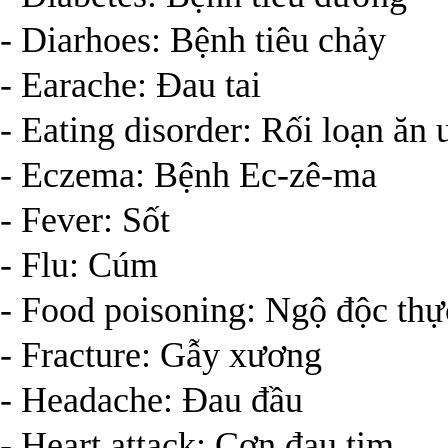
- Diarhoes: Bệnh tiêu chảy
- Earache: Đau tai
- Eating disorder: Rối loạn ăn
- Eczema: Bệnh Ec-zê-ma
- Fever: Sốt
- Flu: Cúm
- Food poisoning: Ngộ độc th
- Fracture: Gẫy xương
- Headache: Đau đầu
- Heart attack: Cơn đau tim