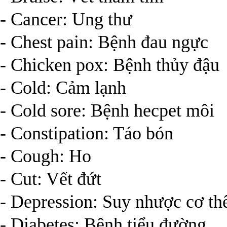
- Cancer: Ung thư
- Chest pain: Bệnh đau ngực
- Chicken pox: Bệnh thủy đậu
- Cold: Cảm lạnh
- Cold sore: Bệnh hecpet môi
- Constipation: Táo bón
- Cough: Ho
- Cut: Vết đứt
- Depression: Suy nhược cơ th
- Diabetes: Bệnh tiểu đường