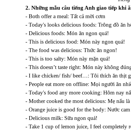
2
. Những mẫu câu tiếng Anh giao tiếp khi 
- Both offer a meal: Tất cả mời cơm
- Today's looks delicious foods: Trông đồ ăn
- Delicious foods: Món ăn ngon quá!
- This is delicious food: Món này ngon quá!
- The food was delicious: Thức ăn ngon!
- This is too salty: Món này mặn quá!
- This doesn’t taste right: Món này không đúng
- I like chicken/ fish/ beef…: Tôi thích ăn thịt 
- People eat more on offline: Mọi người ăn nh
- Today's food any more cooking: Hôm nay nấu
- Mother cooked the most delicious: Mẹ nấu là
- Orange juice is good for the body: Nước cam 
- Delicious milk: Sữa ngon quá!
- Take 1 cup of lemon juice, I feel completely