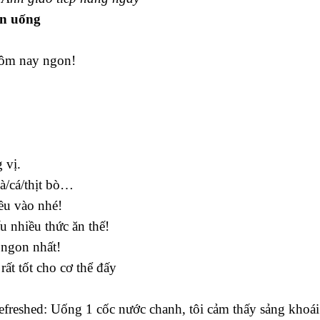
ăn uống
 hôm nay ngon!
 vị.
gà/cá/thịt bò…
iều vào nhé!
 nhiều thức ăn thế!
 ngon nhất!
rất tốt cho cơ thể đấy
 refreshed: Uống 1 cốc nước chanh, tôi cảm thấy sảng khoá