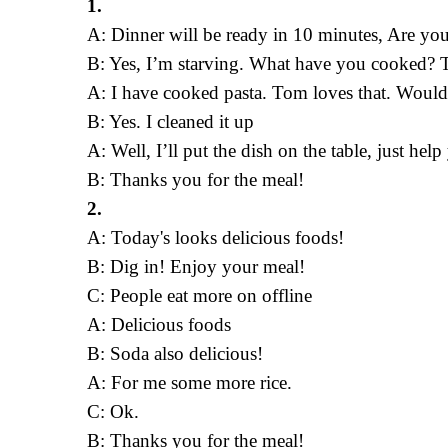
1.
A: Dinner will be ready in 10 minutes, Are yo
B: Yes, I’m starving. What have you cooked? T
A: I have cooked pasta. Tom loves that. Would
B: Yes. I cleaned it up
A: Well, I’ll put the dish on the table, just help
B: Thanks you for the meal!
2.
A: Today's looks delicious foods!
B: Dig in! Enjoy your meal!
C: People eat more on offline
A: Delicious foods
B: Soda also delicious!
A: For me some more rice.
C: Ok.
B: Thanks you for the meal!