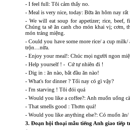
- I feel full: Tôi cảm thấy no.
- Meal is very nice, today: Bữa ăn hôm nay rất 
- We will eat soup for appetizer; rice, beef, 
Chúng ta sẽ ăn canh cho món khai vị; cơm, th
món tráng miệng.
- Could you have some more rice/ a cup milk/ a
trộn…nữa.
- Enjoy your meal!: Chúc mọi người ngon miệ
- Help yourself ! - Cứ tự nhiên đi !
- Dig in : ăn nào, bắt đầu ăn nào!
- What's for dinner ? Tối nay có gì vậy?
- I'm starving ! Tôi đói quá
- Would you like a coffee?: Anh muốn uống c
- That smells good : Thơm quá!
- Would you like anything else?: Có muốn ăn
3
. Đoạn hội thoại mẫu tiếng Anh giao tiếp 