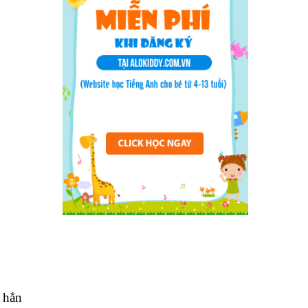
i hẳn