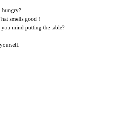
u hungry?
hat smells good !
 you mind putting the table?
 yourself.