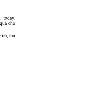
, today.
 quả cho
trà, rau