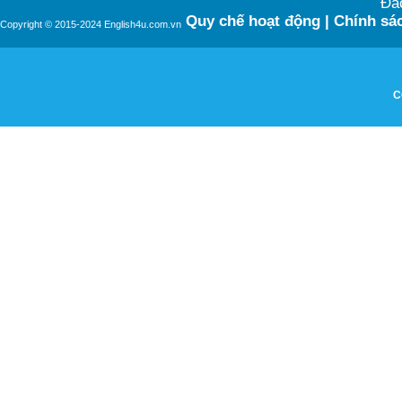
Đào
Quy chế hoạt động
|
Chính sác
Copyright © 2015-2024 English4u.com.vn
C