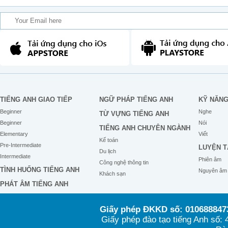
TIẾNG ANH GIAO TIẾP
NGỮ PHÁP TIẾNG ANH
KỸ NĂN
Beginner
Nghe
TỪ VỰNG TIẾNG ANH
Beginner
Nói
TIẾNG ANH CHUYÊN NGÀNH
Elementary
Viết
Kế toán
Pre-Intermediate
LUYỆN T
Du lịch
Intermediate
Phiên âm
Công nghệ thông tin
TÌNH HUỐNG TIẾNG ANH
Nguyên âm
Khách sạn
PHÁT ÂM TIẾNG ANH
Giấy phép ĐKKD số: 0106888473
Giấy phép đào tạo tiếng Anh số