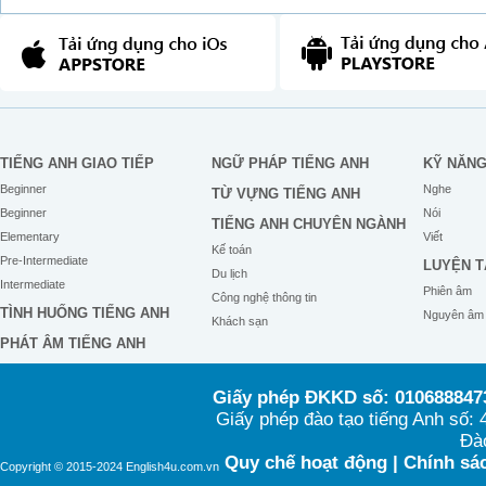
TIẾNG ANH GIAO TIẾP
NGỮ PHÁP TIẾNG ANH
KỸ NĂN
Beginner
Nghe
TỪ VỰNG TIẾNG ANH
Beginner
Nói
TIẾNG ANH CHUYÊN NGÀNH
Elementary
Viết
Kế toán
Pre-Intermediate
LUYỆN T
Du lịch
Intermediate
Phiên âm
Công nghệ thông tin
TÌNH HUỐNG TIẾNG ANH
Nguyên âm
Khách sạn
PHÁT ÂM TIẾNG ANH
Giấy phép ĐKKD số: 0106888473
Giấy phép đào tạo tiếng Anh số
Đào
Quy chế hoạt động
|
Chính sác
Copyright © 2015-2024 English4u.com.vn