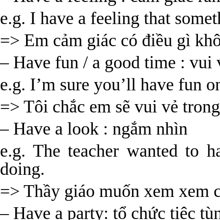
e.g. I have a feeling that some
=> Em cảm giác có điều gì kh
– Have fun / a good time : vui 
e.g. I’m sure you’ll have fun on
=> Tôi chắc em sẽ vui vẻ trong
– Have a look : ngắm nhìn
e.g. The teacher wanted to 
doing.
=> Thầy giáo muốn xem xem ch
– Have a party: tổ chức tiệc tù