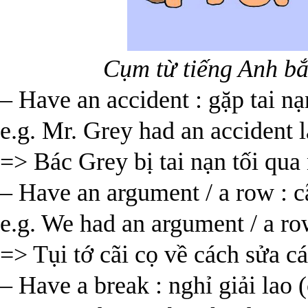
Cụm từ tiếng Anh b
– Have an accident : gặp tai nạ
e.g. Mr. Grey had an accident 
=> Bác Grey bị tai nạn tối qua
– Have an argument / a row : c
e.g. We had an argument / a row
=> Tụi tớ cãi cọ về cách sửa cá
– Have a break : nghỉ giải lao 