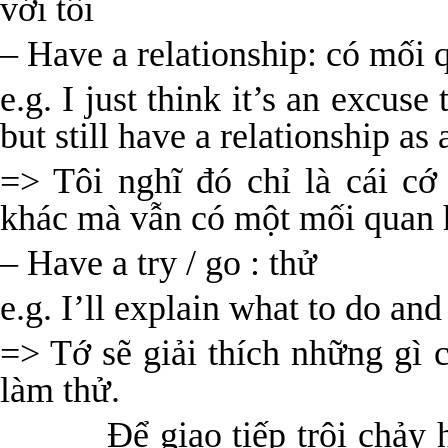
với tôi
– Have a relationship: có mối 
e.g. I just think it’s an excus
but still have a relationship as
=> Tôi nghĩ đó chỉ là cái c
khác mà vẫn có một mối quan 
– Have a try / go : thử
e.g. I’ll explain what to do and
=> Tớ sẽ giải thích những gì 
làm thử.
Để giao tiếp trôi chảy hã