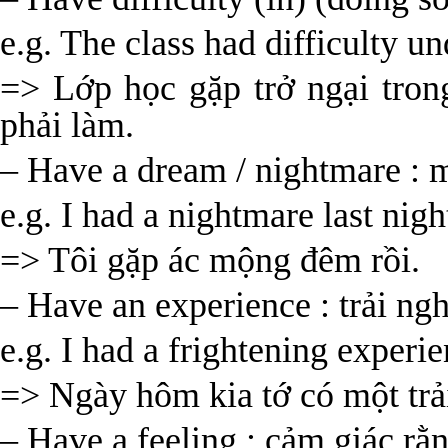
e.g. The class had difficulty u
=> Lớp học gặp trở ngại tron
phải làm.
– Have a dream / nightmare : 
e.g. I had a nightmare last nigh
=> Tôi gặp ác mộng đêm rồi.
– Have an experience : trải ng
e.g. I had a frightening experie
=> Ngày hôm kia tớ có một trả
– Have a feeling : cảm giác rằ