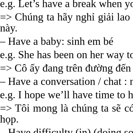
e.g. Let’s have a break when yo
=> Chúng ta hãy nghỉ giải lao 
này.
– Have a baby: sinh em bé
e.g. She has been on her way to
=> Cô ấy đang trên đường đến 
– Have a conversation / chat :
e.g. I hope we’ll have time to 
=> Tôi mong là chúng ta sẽ có
họp.
– Have difficulty (in) (doing 