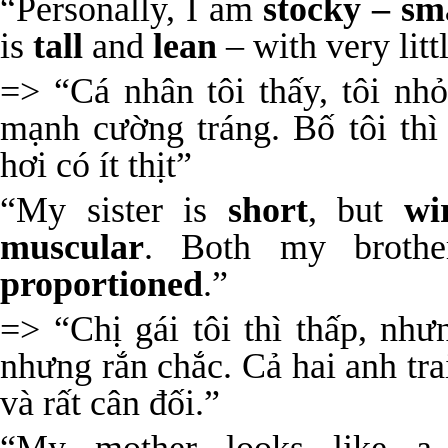
“Personally, I am
stocky – sm
is
tall
and
lean
– with very littl
=> “Cá nhân tôi thấy, tôi nh
mạnh cường tráng. Bố tôi thì
hơi có ít thịt”
“My sister is
short
, but
wi
muscular
. Both my broth
proportioned
.”
=> “Chị gái tôi thì thấp, như
nhưng rắn chắc. Cả hai anh tra
và rất cân đối.”