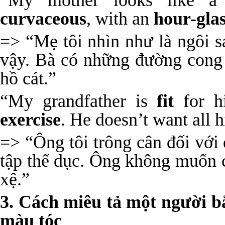
“My mother looks like a 
curvaceous
, with an
hour-glas
=> “Mẹ tôi nhìn như là ngôi 
vậy. Bà có những đường cong 
hồ cát.”
“My grandfather is
fit
for h
exercise
. He doesn’t want all 
=> “Ông tôi trông cân đối với
tập thể dục. Ông không muốn 
xệ.”
3. Cách miêu tả một người b
màu tóc