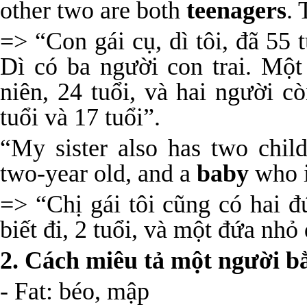
other two are both
teenagers
. 
=> “Con gái cụ, dì tôi, đã 55 t
Dì có ba người con trai. Một
niên, 24 tuổi, và hai người cò
tuổi và 17 tuổi”.
“My sister also has two chi
two-year old, and a
baby
who i
=> “Chị gái tôi cũng có hai 
biết đi, 2 tuổi, và một đứa nhỏ
2. Cách miêu tả một người b
- Fat: béo, mập