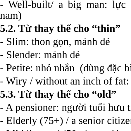
- Well-built/ a big man: lự
nam)
5.2. Từ thay thế cho “thin”
- Slim: thon gọn, mảnh dẻ
- Slender: mảnh dẻ
- Petite: nhỏ nhắn (dùng đặc b
- Wiry / without an inch of fat:
5.3. Từ thay thế cho “old”
- A pensioner: người tuổi hưu t
- Elderly (75+) / a senior citiz