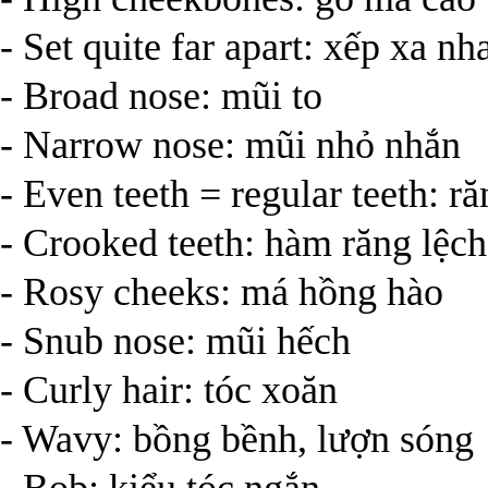
- Set quite far apart: xếp xa nh
- Broad nose: mũi to
- Narrow nose: mũi nhỏ nhắn
- Even teeth = regular teeth: r
- Crooked teeth: hàm răng lệch
- Rosy cheeks: má hồng hào
- Snub nose: mũi hếch
- Curly hair: tóc xoăn
- Wavy: bồng bềnh, lượn sóng