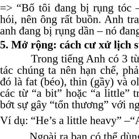
=> “Bố tôi đang bị rụng tóc 
hói, nên ông rất buồn. Anh tra
anh đang bị rụng dần – nó đa
5. Mở rộng: cách cư xử lịch 
Trong tiếng Anh có 3 từ mi
tác chúng ta nên hạn chế, ph
đó là fat (béo), thin (gầy) và 
các từ “a bit” hoặc “a little”
bớt sự gây “tổn thương” với ng
Ví dụ:
“He’s a little heavy” –
Ngoài ra bạn có thể dùng m