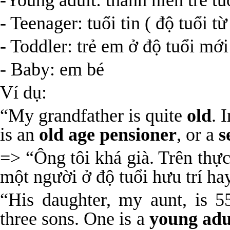
-Young adult: thanh niên trẻ tu
- Teenager: tuổi tin ( độ tuổi t
- Toddler: trẻ em ở độ tuổi mới 
- Baby: em bé
Ví dụ:
“My grandfather is quite
old
. 
is an
old age pensioner
, or a
s
=> “Ông tôi khá già. Trên thực
một người ở độ tuổi hưu trí ha
“His daughter, my aunt, is 5
three sons. One is a
young adu