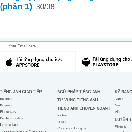
(phần 1)
30/08
TIẾNG ANH GIAO TIẾP
NGỮ PHÁP TIẾNG ANH
KỸ NĂN
Beginner
Nghe
TỪ VỰNG TIẾNG ANH
Beginner
Nói
TIẾNG ANH CHUYÊN NGÀNH
Elementary
Viết
Kế toán
Pre-Intermediate
LUYỆN T
Du lịch
Intermediate
Phiên âm
Công nghệ thông tin