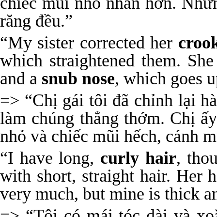
chiếc mũi nhỏ nhắn hơn. Như
răng đều.”
“My sister corrected her
croo
which straightened them. Sh
and a
snub nose
, which goes u
=> “Chị gái tôi đã chỉnh lại 
làm chúng thẳng thớm. Chị ấy
nhỏ và chiếc mũi hếch, cánh m
“I have long,
curly hair
, tho
with short, straight hair. Her 
very much, but mine is thick a
=> “Tôi có mái tóc dài và xoă