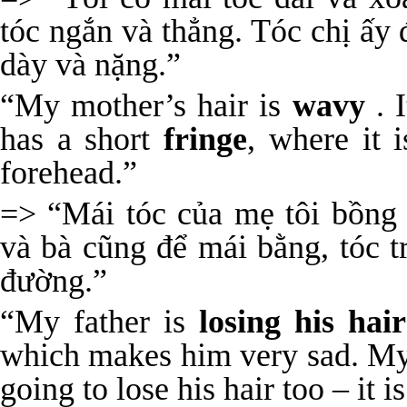
tóc ngắn và thẳng. Tóc chị ấy 
dày và nặng.”
“My mother’s hair is
wavy
. I
has a short
fringe
, where it i
forehead.”
=> “Mái tóc của mẹ tôi bồng 
và bà cũng để mái bằng, tóc t
đường.”
“My father is
losing his hair
which makes him very sad. My 
going to lose his hair too – it i