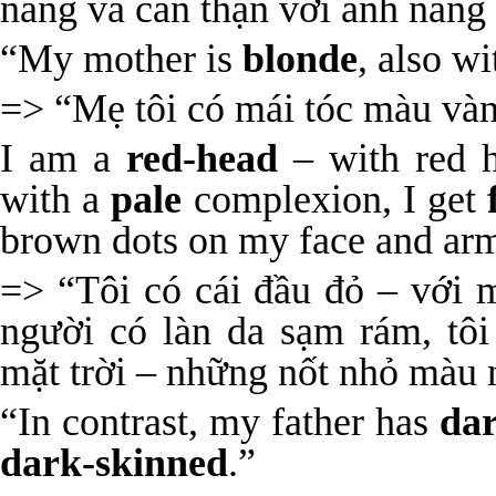
nắng và cẩn thận với ánh nắng 
“My mother is
blonde
, also w
=> “Mẹ tôi có mái tóc màu và
I am a
red-head
– with red 
with a
pale
complexion, I get
brown dots on my face and ar
=> “Tôi có cái đầu đỏ – với 
người có làn da sạm rám, tôi
mặt trời – những nốt nhỏ màu n
“In contrast, my father has
da
dark-skinned
.”