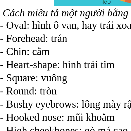
Cách miêu tả một người bằng 
- Oval: hình ô van, hay trái xo
- Forehead: trán
- Chin: cằm
- Heart-shape: hình trái tim
- Square: vuông
- Round: tròn
- Bushy eyebrows: lông mày r
- Hooked nose: mũi khoằm
- High cheekbones: gò má cao