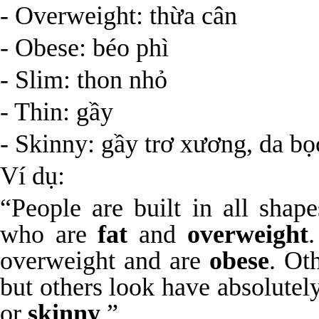
- Overweight: thừa cân
- Obese: béo phì
- Slim: thon nhỏ
- Thin: gầy
- Skinny: gầy trơ xương, da b
Ví dụ:
“People are built in all shap
who are
fat
and
overweight
overweight and are
obese
. Ot
but others look have absolutel
or
skinny
.”