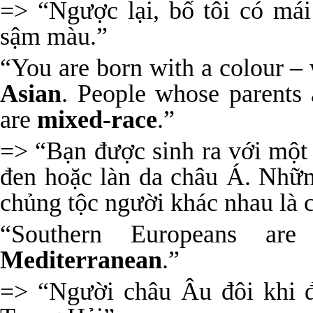
=> “Ngược lại, bố tôi có má
sậm màu.”
“You are born with a colour –
Asian
. People whose parents a
are
mixed-race
.”
=> “Bạn được sinh ra với một
đen hoặc làn da châu Á. Nhữ
chủng tộc người khác nhau là c
“Southern Europeans are
Mediterranean
.”
=> “Người châu Âu đôi khi 