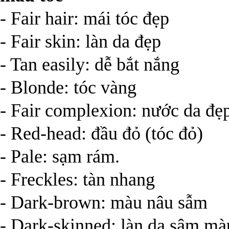
- Fair hair: mái tóc đẹp
- Fair skin: làn da đẹp
- Tan easily: dễ bắt nắng
- Blonde: tóc vàng
- Fair complexion: nước da đẹ
- Red-head: đầu đỏ (tóc đỏ)
- Pale: sạm rám.
- Freckles: tàn nhang
- Dark-brown: màu nâu sẫm
- Dark-skinned: làn da sậm mà