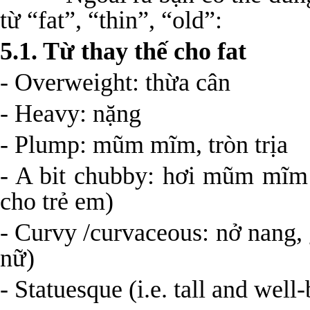
từ “fat”, “thin”, “old”:
5.1. Từ thay thế cho fat
- Overweight: thừa cân
- Heavy: nặng
- Plump: mũm mĩm, tròn trịa
- A bit chubby: hơi mũm mĩm
cho trẻ em)
- Curvy /curvaceous: nở nang,
nữ)
- Statuesque (i.e. tall and wel