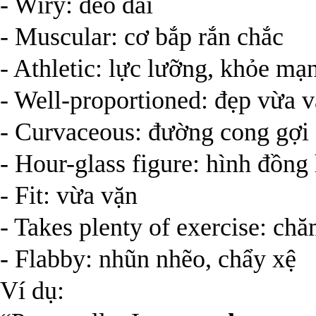
- Wiry: dẻo dai
- Muscular: cơ bắp rắn chắc
- Athletic: lực lưỡng, khỏe mạ
- Well-proportioned: đẹp vừa v
- Curvaceous: đường cong gợi
- Hour-glass figure: hình đồng 
- Fit: vừa vặn
- Takes plenty of exercise: chă
- Flabby: nhũn nhẽo, chẩy xệ
Ví dụ: