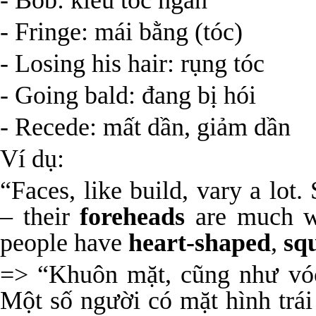
- Bob: kiểu tóc ngắn
- Fringe: mái bằng (tóc)
- Losing his hair: rụng tóc
- Going bald: đang bị hói
- Recede: mất dần, giảm dần
Ví dụ:
“Faces, like build, vary a lo
– their
foreheads
are much w
people have
heart-shaped
,
sq
=> “Khuôn mặt, cũng như vóc
Một số người có mặt hình trái