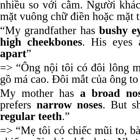
nhiều so với cằm. Người khác
mặt vuông chữ điền hoặc mặt t
“My grandfather has
bushy e
high cheekbones
. His eyes 
apart
”
=> “Ông nội tôi có đôi lông 
gồ má cao. Đôi mắt của ông to
My mother has
a broad no
prefers
narrow noses
. But s
regular
teeth
.”
=> “Mẹ tôi có chiếc mũi to, b