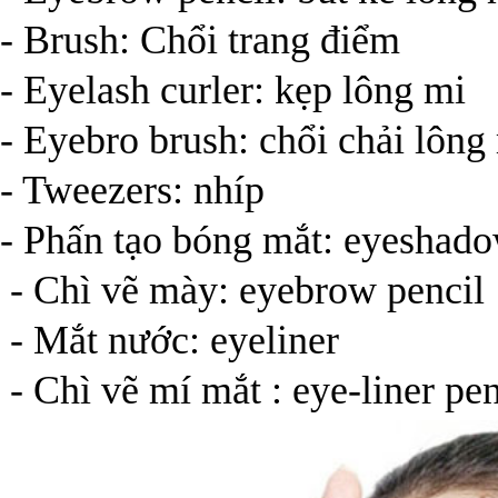
- Brush: Chổi trang điểm
- Eyelash curler: kẹp lông mi
- Eyebro brush: chổi chải lôn
- Tweezers: nhíp
- Phấn tạo bóng mắt: eyeshad
- Chì vẽ mày: eyebrow pencil
- Mắt nước: eyeliner
- Chì vẽ mí mắt : eye-liner pen