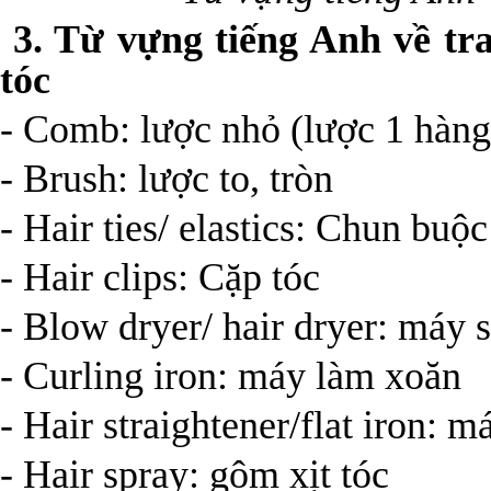
3. Từ vựng tiếng Anh về tr
tóc
- Comb: lược nhỏ (lược 1 hàng
- Brush: lược to, tròn
- Hair ties/ elastics: Chun buộc
- Hair clips: Cặp tóc
- Blow dryer/ hair dryer: máy 
- Curling iron: máy làm xoăn
- Hair straightener/flat iron: m
- Hair spray: gôm xịt tóc