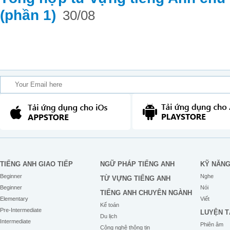
(phần 1)
30/08
TIẾNG ANH GIAO TIẾP
NGỮ PHÁP TIẾNG ANH
KỸ NĂN
Beginner
Nghe
TỪ VỰNG TIẾNG ANH
Beginner
Nói
TIẾNG ANH CHUYÊN NGÀNH
Elementary
Viết
Kế toán
Pre-Intermediate
LUYỆN T
Du lịch
Intermediate
Phiên âm
Công nghệ thông tin