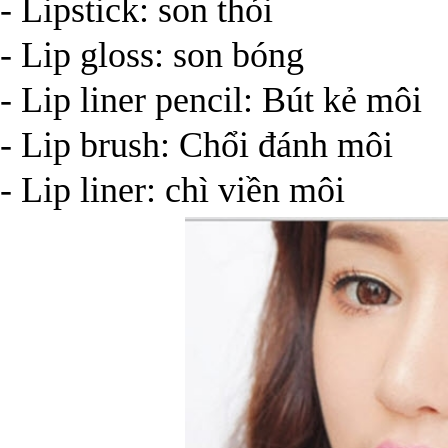
- Lipstick: son thỏi
- Lip gloss: son bóng
- Lip liner pencil: Bút kẻ môi
- Lip brush: Chổi đánh môi
- Lip liner: chì viền môi