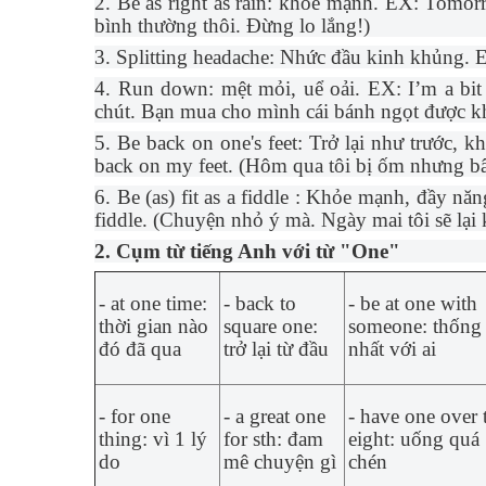
2. Be as right as rain: khỏe mạnh. EX: Tomorro
bình thường thôi. Đừng lo lắng!)
3. Splitting headache: Nhức đầu kinh khủng. EX
4. Run down: mệt mỏi, uể oải. EX: I’m a bi
chút. Bạn mua cho mình cái bánh ngọt được k
5. Be back on one's feet: Trở lại như trước, k
back on my feet. (Hôm qua tôi bị ốm nhưng bây
6. Be (as) fit as a fiddle : Khỏe mạnh, đầy năn
fiddle. (Chuyện nhỏ ý mà. Ngày mai tôi sẽ lại
2. Cụm từ tiếng Anh với từ "One"
- at one time:
- back to
- be at one with
thời gian nào
square one:
someone: thống
đó đã qua
trở lại từ đầu
nhất với ai
- for one
- a great one
- have one over 
thing: vì 1 lý
for sth: đam
eight: uống quá
do
mê chuyện gì
chén