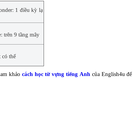
onder: 1 điều kỳ lạ
: trên 9 tầng mây
t có thể
Tham khảo
cách học từ vựng tiếng
Anh
của English4u để 