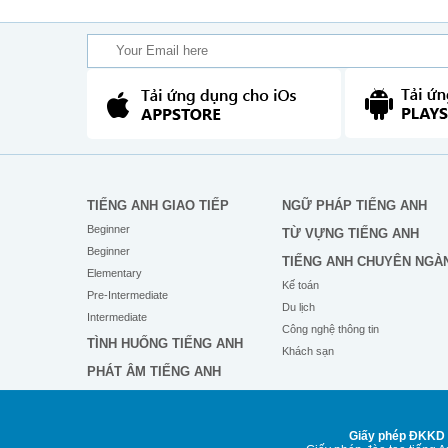
TIẾNG ANH GIAO TIẾP
NGỮ PHÁP TIẾNG ANH
Beginner
TỪ VỰNG TIẾNG ANH
Beginner
TIẾNG ANH CHUYÊN NGÀ
Elementary
Kế toán
Pre-Intermediate
Du lịch
Intermediate
Công nghệ thông tin
TÌNH HUỐNG TIẾNG ANH
Khách sạn
PHÁT ÂM TIẾNG ANH
Giấy phép ĐKKD 