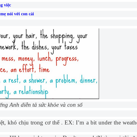
g việc
mẹ nói với con cái
ếng Anh diễn tả sức khỏe và con số
t, khó chịu trong cơ thể . EX: I’m a bit under the weath