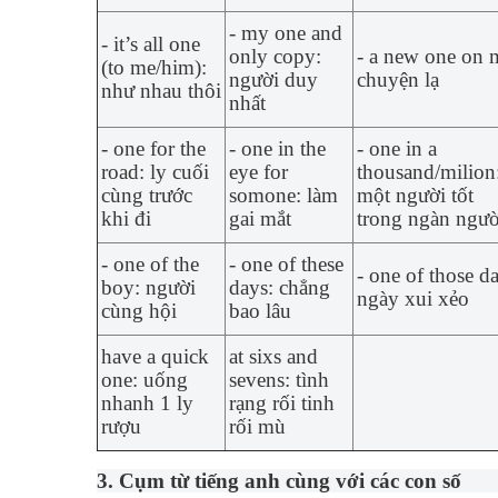
- my one and
- it’s all one
only copy:
- a new one on 
(to me/him):
người duy
chuyện lạ
như nhau thôi
nhất
- one for the
- one in the
- one in a
road: ly cuối
eye for
thousand/milion
cùng trước
somone: làm
một người tốt
khi đi
gai mắt
trong ngàn ngườ
- one of the
- one of these
- one of those d
boy: người
days: chẳng
ngày xui xẻo
cùng hội
bao lâu
have a quick
at sixs and
one: uống
sevens: tình
nhanh 1 ly
rạng rối tinh
rượu
rối mù
3. Cụm từ tiếng anh cùng với các con số