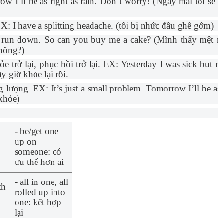
w I’ll be as right as rain. Don’t worry! (Ngày mai tôi sẽ 
: I have a splitting headache. (tôi bị nhức đầu ghê gớm)
t run down. So can you buy me a cake? (Mình thấy mệt
hông?)
hỏe trở lại, phục hồi trở lại. EX: Yesterday I was sick but
 giờ khỏe lại rồi.
g lượng. EX: It’s just a small problem. Tomorrow I’ll be as
 khỏe)
- be/get one
up on
someone: có
ưu thế hơn ai
- all in one, all
th
rolled up into
one: kết hợp
lại