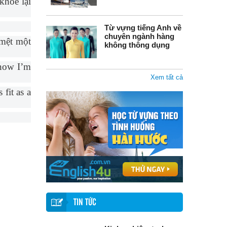
khỏe lại
Từ vựng tiếng Anh về
chuyên ngành hàng
 mệt một
không thông dụng
 now I’m
Xem tất cả
 fit as a
TIN TỨC