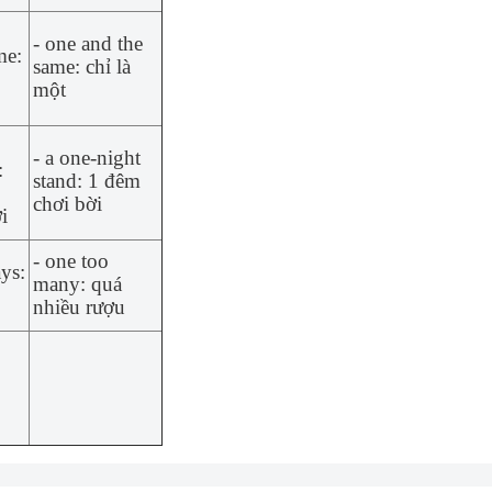
- one and the
me:
same: chỉ là
một
- a one-night
:
stand: 1 đêm
chơi bời
i
- one too
ays:
many: quá
nhiều rượu