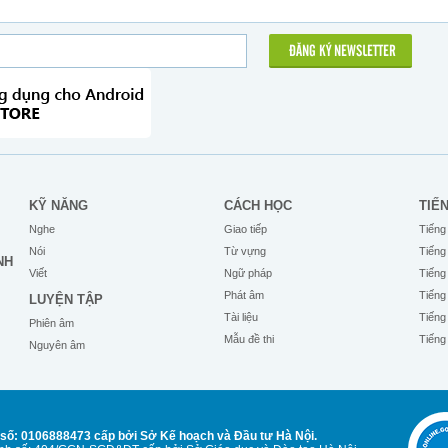
ĐĂNG KÝ NEWSLETTER
KỸ NĂNG
CÁCH HỌC
TIẾ
Nghe
Giao tiếp
Tiếng
Nói
Từ vựng
Tiếng
NH
Viết
Ngữ pháp
Tiếng
Phát âm
Tiếng
LUYỆN TẬP
Tài liệu
Tiếng
Phiên âm
Mẫu đề thi
Tiếng
Nguyên âm
số: 0106888473 cấp bởi Sở Kế hoạch và Đầu tư Hà Nội.