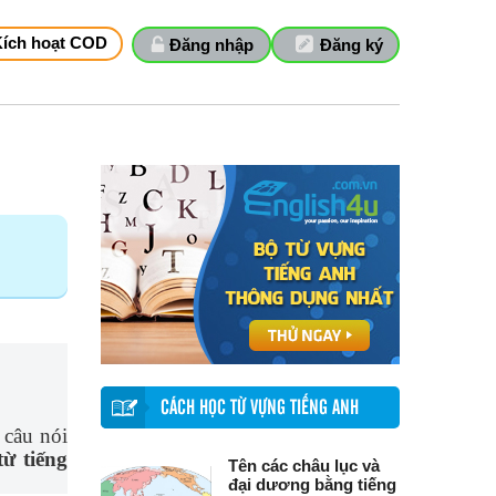
Kích hoạt COD
Đăng nhập
Đăng ký
CÁCH HỌC TỪ VỰNG TIẾNG ANH
 câu nói
ừ tiếng
Tên các châu lục và
đại dương bằng tiếng