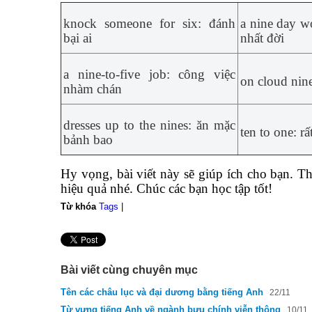
knock someone for six: đánh
a nine day w
bại ai
nhất đời
a nine-to-five job: công việc
on cloud nine
nhàm chán
dresses up to the nines: ăn mặc
ten to one: rấ
bảnh bao
Hy vọng, bài viết này sẽ giúp ích cho bạn. 
hiệu quả nhé. Chúc các bạn học tập tốt!
Từ khóa
Tags
|
Bài viết cùng chuyên mục
Tên các châu lục và đại dương bằng tiếng Anh
22/11
Từ vựng tiếng Anh về ngành bưu chính viễn thông
10/11