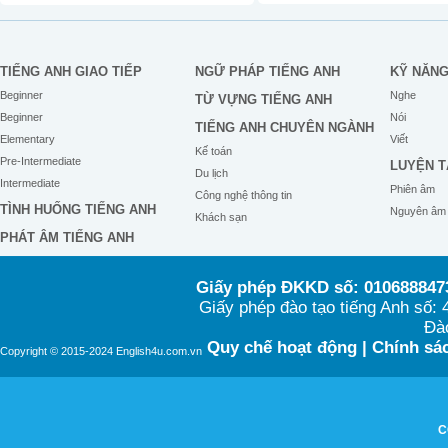
TIẾNG ANH GIAO TIẾP
NGỮ PHÁP TIẾNG ANH
KỸ NĂN
Beginner
Nghe
TỪ VỰNG TIẾNG ANH
Beginner
Nói
TIẾNG ANH CHUYÊN NGÀNH
Elementary
Viết
Kế toán
Pre-Intermediate
LUYỆN T
Du lịch
Intermediate
Phiên âm
Công nghệ thông tin
TÌNH HUỐNG TIẾNG ANH
Nguyên âm
Khách sạn
PHÁT ÂM TIẾNG ANH
Giấy phép ĐKKD số: 0106888473
Giấy phép đào tạo tiếng Anh số
Đào
Quy chế hoạt động
|
Chính sác
Copyright © 2015-2024 English4u.com.vn
C