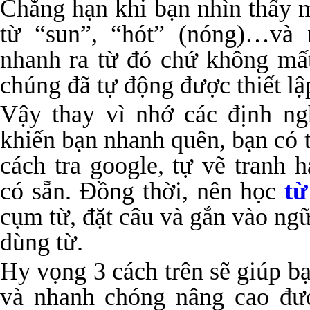
Chẳng hạn khi bạn nhìn thấy m
từ “sun”, “hót” (nóng)…và 
nhanh ra từ đó chứ không mất
chúng đã tự động được thiết lập
Vậy thay vì nhớ các định ng
khiến bạn nhanh quên, bạn có 
cách tra google, tự vẽ tranh
có sẵn. Đồng thời, nên học
từ
cụm từ, đặt câu và gắn vào ngữ
dùng từ.
Hy vọng 3 cách trên sẽ giúp bạ
và nhanh chóng nâng cao đư