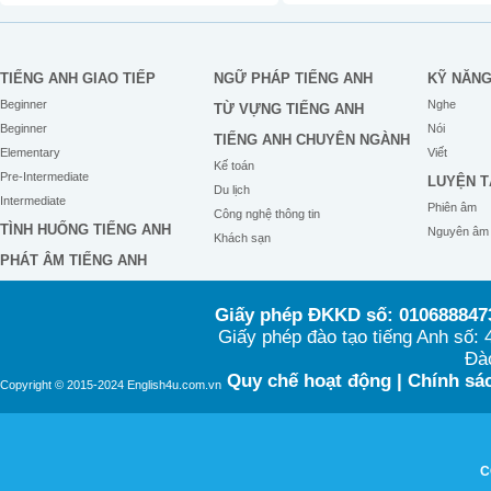
TIẾNG ANH GIAO TIẾP
NGỮ PHÁP TIẾNG ANH
KỸ NĂN
Beginner
Nghe
TỪ VỰNG TIẾNG ANH
Beginner
Nói
TIẾNG ANH CHUYÊN NGÀNH
Elementary
Viết
Kế toán
Pre-Intermediate
LUYỆN T
Du lịch
Intermediate
Phiên âm
Công nghệ thông tin
TÌNH HUỐNG TIẾNG ANH
Nguyên âm
Khách sạn
PHÁT ÂM TIẾNG ANH
Giấy phép ĐKKD số: 0106888473
Giấy phép đào tạo tiếng Anh số
Đào
Quy chế hoạt động
|
Chính sác
Copyright © 2015-2024 English4u.com.vn
C