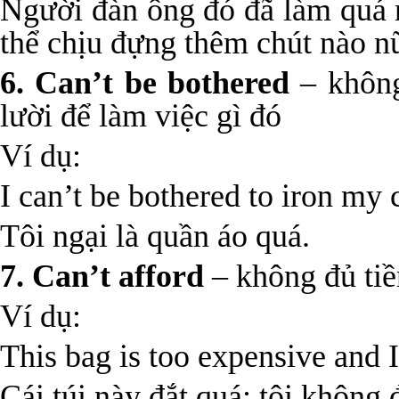
Người đàn ông đó đã làm quá n
thể chịu đựng thêm chút nào n
6. Can’t be bothered
– không
lười để làm việc gì đó
Ví dụ:
I can’t be bothered to iron my 
Tôi ngại là quần áo quá.
7. Can’t afford
– không đủ tiền
Ví dụ:
This bag is too expensive and I 
Cái túi này đắt quá; tôi không 