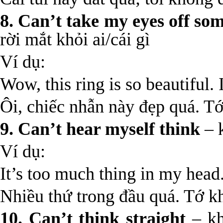
8. Can’t take my eyes off s
rời mắt khỏi ai/cái gì
Ví dụ:
Wow, this ring is so beautiful. 
Ôi, chiếc nhẫn này đẹp quá. Tớ
9. Can’t hear myself think
– k
Ví dụ:
It’s too much thing in my head.
Nhiều thứ trong đầu quá. Tớ kh
10. Can’t think straight
– kh