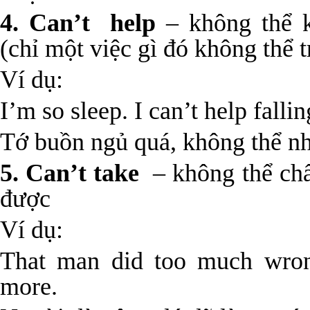
4. Can’t help
– không thể k
(chỉ một việc gì đó không thể t
Ví dụ:
I’m so sleep. I can’t help fallin
Tớ buồn ngủ quá, không thể n
5. Can’t take
– không thể chấ
được
Ví dụ:
That man did too much wrong
more.