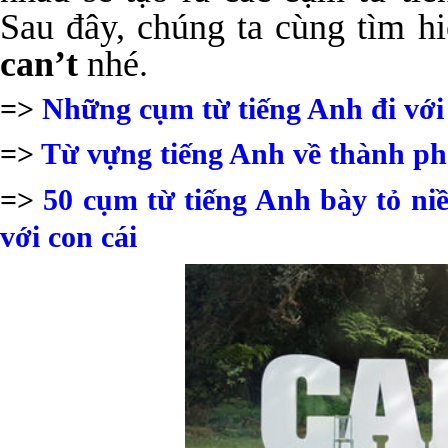
Sau đây, chúng ta cùng tìm h
can’t
nhé.
=>
Những cụm từ tiếng Anh đi với
=>
Từ vựng tiếng Anh về thành phố
=>
50 cụm từ tiếng Anh bày tỏ ni
với con cái