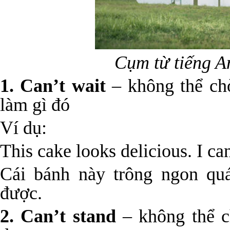
Cụm từ tiếng An
1. Can’t wait
– không thể ch
làm gì đó
Ví dụ:
This cake looks delicious. I can’
Cái bánh này trông ngon qu
được.
2. Can’t stand
– không thể c