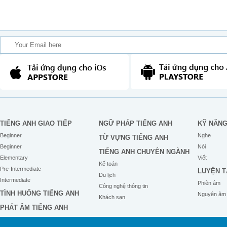
TIẾNG ANH GIAO TIẾP
NGỮ PHÁP TIẾNG ANH
KỸ NĂN
Beginner
Nghe
TỪ VỰNG TIẾNG ANH
Beginner
Nói
TIẾNG ANH CHUYÊN NGÀNH
Elementary
Viết
Kế toán
Pre-Intermediate
LUYỆN T
Du lịch
Intermediate
Phiên âm
Công nghệ thông tin
TÌNH HUỐNG TIẾNG ANH
Nguyên âm
Khách sạn
PHÁT ÂM TIẾNG ANH