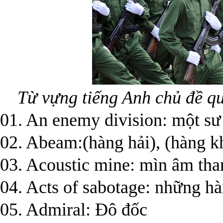
Từ vựng tiếng Anh chủ đề q
01. An enemy division: một sư
02. Abeam:(hàng hải), (hàng 
03. Acoustic mine: mìn âm tha
04. Acts of sabotage: những h
05. Admiral: Đô đốc