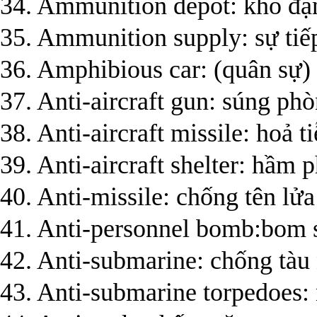
34. Ammunition depot: kho đạ
35. Ammunition supply: sự tiế
36. Amphibious car: (quân sự) 
37. Anti-aircraft gun: súng ph
38. Anti-aircraft missile: hoả 
39. Anti-aircraft shelter: hầm
40. Anti-missile: chống tên lửa
41. Anti-personnel bomb:bom 
42. Anti-submarine: chống tà
43. Anti-submarine torpedoes: