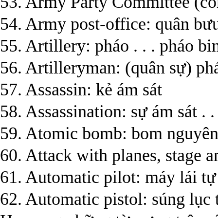
53. Army Party Committee (co
54. Army post-office: quân bư
55. Artillery: pháo . . . pháo bi
56. Artilleryman: (quân sự) ph
57. Assassin: kẻ ám sát
58. Assassination: sự ám sát . .
59. Atomic bomb: bom nguyên
60. Attack with planes, stage a
61. Automatic pilot: máy lái t
62. Automatic pistol: súng lục