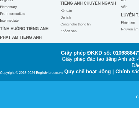
Beginner
Nói
TIẾNG ANH CHUYÊN NGÀNH
Elementary
Viết
Kế toán
Pre-Intermediate
LUYỆN T
Du lịch
Intermediate
Phiên âm
Công nghệ thông tin
TÌNH HUỐNG TIẾNG ANH
Nguyên âm
Khách sạn
PHÁT ÂM TIẾNG ANH
Giấy phép ĐKKD số: 0106888473
Giấy phép đào tạo tiếng Anh số
Đào
Quy chế hoạt động
|
Chính sác
Copyright © 2015-2024 English4u.com.vn
C