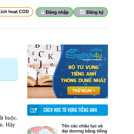
Kích hoạt COD
Đăng nhập
Đăng ký
CÁCH HỌC TỪ VỰNG TIẾNG ANH
ắt buộc.
ạn. Hãy
Tên các châu lục và
đại dương bằng tiếng