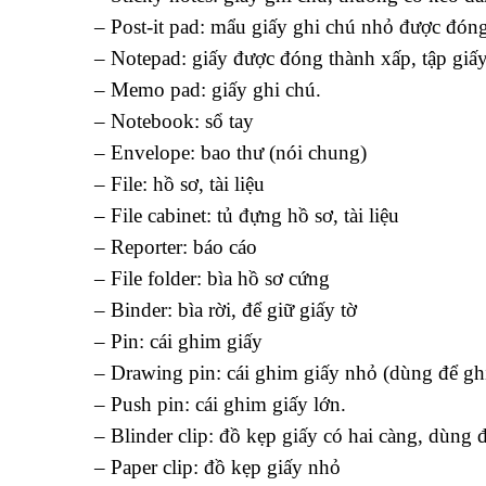
– Post-it pad: mẩu giấy ghi chú nhỏ được đóng
– Notepad: giấy được đóng thành xấp, tập giấ
– Memo pad: giấy ghi chú.
– Notebook: sổ tay
– Envelope: bao thư (nói chung)
– File: hồ sơ, tài liệu
– File cabinet: tủ đựng hồ sơ, tài liệu
– Reporter: báo cáo
– File folder: bìa hồ sơ cứng
– Binder: bìa rời, để giữ giấy tờ
– Pin: cái ghim giấy
– Drawing pin: cái ghim giấy nhỏ (dùng để g
– Push pin: cái ghim giấy lớn.
– Blinder clip: đồ kẹp giấy có hai càng, dùng 
– Paper clip: đồ kẹp giấy nhỏ