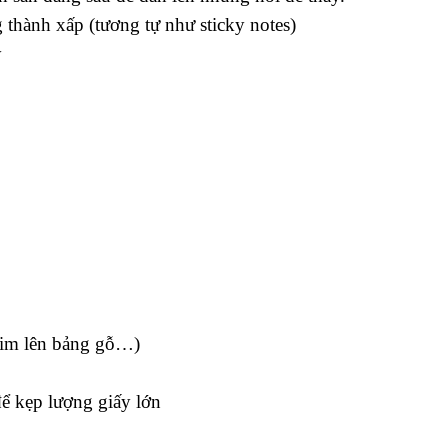
 thành xấp (tương tự như sticky notes)
y
him lên bảng gỗ…)
để kẹp lượng giấy lớn