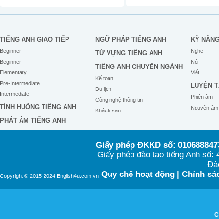
TIẾNG ANH GIAO TIẾP
NGỮ PHÁP TIẾNG ANH
KỸ NĂN
Beginner
Nghe
TỪ VỰNG TIẾNG ANH
Beginner
Nói
TIẾNG ANH CHUYÊN NGÀNH
Elementary
Viết
Kế toán
Pre-Intermediate
LUYỆN T
Du lịch
Intermediate
Phiên âm
Công nghệ thông tin
TÌNH HUỐNG TIẾNG ANH
Nguyên âm
Khách sạn
PHÁT ÂM TIẾNG ANH
Giấy phép ĐKKD số: 0106888473
Giấy phép đào tạo tiếng Anh số
Đào
Quy chế hoạt động
|
Chính sác
Copyright © 2015-2024 English4u.com.vn
C