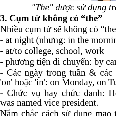
"The" được sử dụng t
3. Cụm từ không có “the”
Nhiều cụm từ sẽ không có “the
- at night (nhưng: in the morni
- at/to college, school, work
- phương tiện di chuyển: by car
- Các ngày trong tuần & các
'on' hoặc 'in': on Monday, on 
- Chức vụ hay chức danh: He
was named vice president.
Nắm chắc cách sử dụng mạo từ