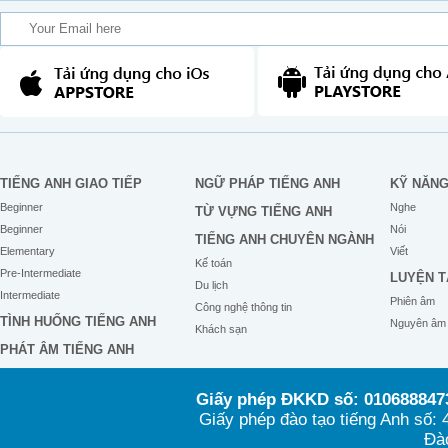
TIẾNG ANH GIAO TIẾP
NGỮ PHÁP TIẾNG ANH
KỸ NĂN
Beginner
Nghe
TỪ VỰNG TIẾNG ANH
Beginner
Nói
TIẾNG ANH CHUYÊN NGÀNH
Elementary
Viết
Kế toán
Pre-Intermediate
LUYỆN T
Du lịch
Intermediate
Phiên âm
Công nghệ thông tin
TÌNH HUỐNG TIẾNG ANH
Nguyên âm
Khách sạn
PHÁT ÂM TIẾNG ANH
Giấy phép ĐKKD số: 0106888473
Giấy phép đào tạo tiếng Anh số
Đào