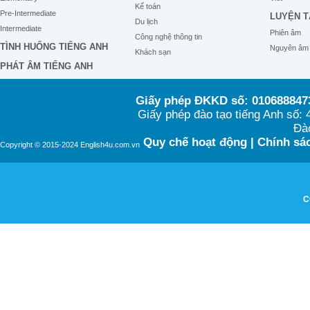
Kế toán
Pre-Intermediate
LUYỆN T
Du lịch
Intermediate
Phiên âm
Công nghệ thông tin
TÌNH HUỐNG TIẾNG ANH
Nguyên âm
Khách sạn
PHÁT ÂM TIẾNG ANH
Giấy phép ĐKKD số: 0106888473
Giấy phép đào tạo tiếng Anh số
Đào
Quy chế hoạt động
|
Chính sác
Copyright © 2015-2024 English4u.com.vn
C