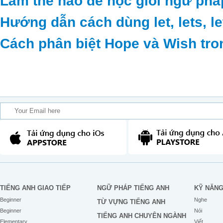
Làm thế nào để học giỏi ngữ phá
Hướng dẫn cách dùng let, lets, le
Cách phân biệt Hope và Wish tro
TIẾNG ANH GIAO TIẾP
NGỮ PHÁP TIẾNG ANH
KỸ NĂN
Beginner
Nghe
TỪ VỰNG TIẾNG ANH
Beginner
Nói
TIẾNG ANH CHUYÊN NGÀNH
Elementary
Viết