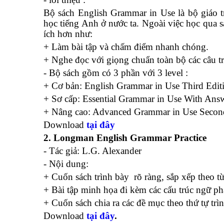
Bộ sách English Grammar in Use là bộ giáo t
học tiếng Anh ở nước ta. Ngoài việc học qua s
ích hơn như:
+ Làm bài tập và chấm điểm nhanh chóng.
+ Nghe đọc với giọng chuẩn toàn bộ các câu 
- Bộ sách gồm có 3 phần với 3 level :
+ Cơ bản: English Grammar in Use Third Ed
+ Sơ cấp: Essential Grammar in Use With A
+ Nâng cao: Advanced Grammar in Use Seco
Download
tại đây
2. Longman English Grammar Practice
- Tác giả: L.G. Alexander
- Nội dung:
+ Cuốn sách trình bày rõ ràng, sắp xếp theo t
+ Bài tập minh họa đi kèm các cấu trúc ngữ ph
+ Cuốn sách chia ra các đề mục theo thứ tự trì
Download
tại đây
.