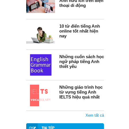
Anh hữu ích trên điện
thoại di động
10 từ điển tiếng Anh
online tốt nhất hiện
nay
Những cuốn sách học
ngữ pháp tiếng Anh
thiết yếu
Những giáo trình học
từ vựng tiếng Anh
IELTS hiệu quả nhất
Xem tất cả