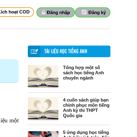
Kích hoạt COD
Đăng nhập
Đăng ký
TÀI LIỆU HỌC TIẾNG ANH
Tổng hợp một số
sách học tiếng Anh
chuyên ngành
4 cuốn sách giúp bạn
chinh phục môn tiếng
Anh kỳ thi THPT
Quốc gia
hiệu một
5 ứng dụng học tiếng