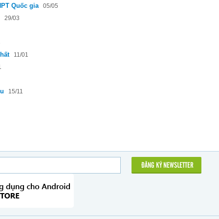
HPT Quốc gia
05/05
29/03
3
hất
11/01
1
4u
15/11
ĐĂNG KÝ NEWSLETTER