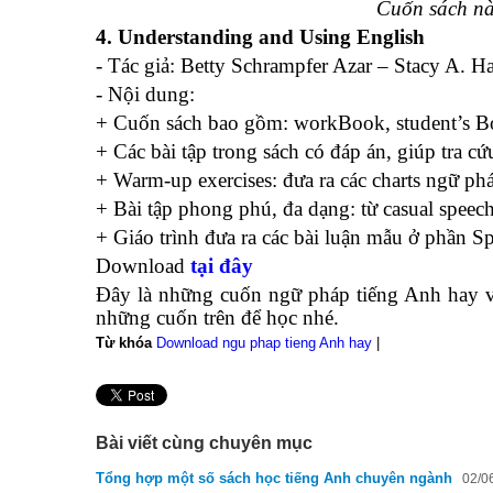
Cuốn sách nà
4. Understanding and Using English
- Tác giả: Betty Schrampfer Azar – Stacy A. H
- Nội dung:
+ Cuốn sách bao gồm: workBook, student’s Bo
+ Các bài tập trong sách có đáp án, giúp tra cứ
+ Warm-up exercises: đưa ra các charts ngữ phá
+ Bài tập phong phú, đa dạng: từ casual speec
+ Giáo trình đưa ra các bài luận mẫu ở phần S
Download
tại đây
Đây là những cuốn ngữ pháp tiếng Anh hay và
những cuốn trên để học nhé.
Từ khóa
Download ngu phap tieng Anh hay
|
Bài viết cùng chuyên mục
Tổng hợp một số sách học tiếng Anh chuyên ngành
02/0