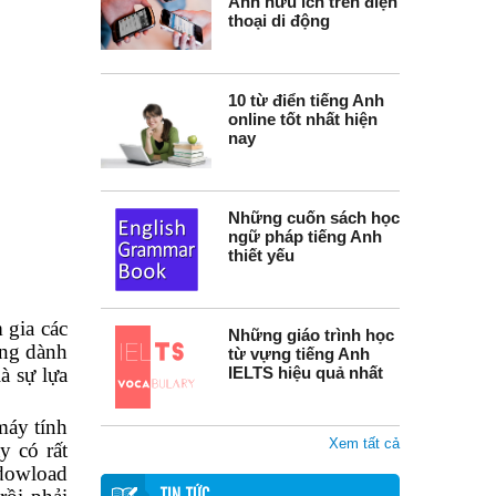
Anh hữu ích trên điện
thoại di động
10 từ điển tiếng Anh
online tốt nhất hiện
nay
Những cuốn sách học
ngữ pháp tiếng Anh
thiết yếu
 gia các
Những giáo trình học
ông dành
từ vựng tiếng Anh
à sự lựa
IELTS hiệu quả nhất
máy tính
Xem tất cả
y có rất
 dowload