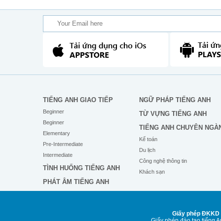
TIẾNG ANH GIAO TIẾP
NGỮ PHÁP TIẾNG ANH
Beginner
TỪ VỰNG TIẾNG ANH
Beginner
TIẾNG ANH CHUYÊN NGÀ
Elementary
Kế toán
Pre-Intermediate
Du lịch
Intermediate
Công nghệ thông tin
TÌNH HUỐNG TIẾNG ANH
Khách sạn
PHÁT ÂM TIẾNG ANH
Giấy phép ĐKKD 
Giấy phép đào tạo tiếng 