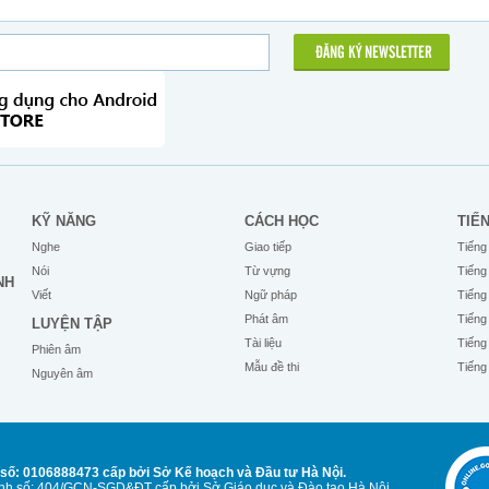
ĐĂNG KÝ NEWSLETTER
KỸ NĂNG
CÁCH HỌC
TIẾ
Nghe
Giao tiếp
Tiếng
Nói
Từ vựng
Tiếng
NH
Viết
Ngữ pháp
Tiếng
Phát âm
Tiếng
LUYỆN TẬP
Tài liệu
Tiếng
Phiên âm
Mẫu đề thi
Tiếng
Nguyên âm
số: 0106888473 cấp bởi Sở Kế hoạch và Đầu tư Hà Nội.
Anh số: 404/GCN-SGD&ĐT cấp bởi Sở Giáo dục và Đào tạo Hà Nội.