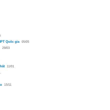
6
HPT Quốc gia
05/05
29/03
3
hất
11/01
1
4u
15/11