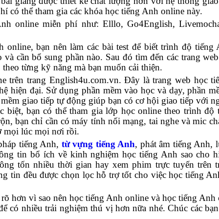
bài giảng được thiết kế chất lượng hơn với hệ thống giáo
í có thể tham gia các khóa học tiếng Anh online này.
Anh online miễn phí như: Elllo, Go4English, Livemoch
 online, bạn nên làm các bài test để biết trình độ tiếng
 và cần bổ sung phần nào. Sau đó tìm đến các trang we
 theo từng kỹ năng mà bạn muốn cải thiện.
ne trên trang English4u.com.vn. Đây là trang web học t
nghệ hiện đại. Sử dụng phần mềm vào học và dạy, phần 
 mềm giao tiếp tự động giúp bạn có cơ hội giao tiếp với n
biệt, bạn có thể tham gia lớp học online theo trình độ 
rộn, bạn chỉ cần có máy tính nối mạng, tai nghe và mic ch
 mọi lúc mọi nơi rồi.
pháp tiếng Anh,
từ vựng tiếng Anh
, phát âm tiếng Anh, l
ng tin bổ ích về kinh nghiệm học tiếng Anh sao cho h
ng tốn nhiều thời gian hay xem phim trực tuyến trên 
g tin đều được chọn lọc hỗ trợ tốt cho việc học tiếng An
 rõ hơn vì sao nên học tiếng Anh online và học tiếng Anh 
để có nhiều trải nghiệm thú vị hơn nữa nhé. Chúc các bạn