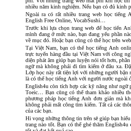
phí. Với những trang web mất phí khi học thì 
nhiều năm kinh nghiệm. Nếu bạn có đủ kinh ph
Ngoài ra có rất nhiều trang web học tiếng 
English Free Online, VocabSushi…
Trước khi lựa chọn trang web để học tiến Anh
mình đang ở mức nào, bạn đang yếu phần nào
về mục đó. Hoặc bạn cũng có thể học trên web
Tại Việt Nam, bạn có thể học tiếng Anh onli
trực tuyến hàng đầu tại Việt Nam với công 
diện phát âm giúp bạn luyện nói tốt hơn, phần
ngữ mà không phải đi tìm kiếm ở đâu xa. Đặc 
Lớp học này rất tiện lợi với những người bận 
là có thể học tiếng Anh với người nước ngoài ở
English4u còn tích hợp các kỹ năng như ngữ 
Toeic… Bạn cũng có thể tham khảo nhiều thô
phương pháp học tiếng Anh đơn giản mà khô
không phải mất công tìm kiếm. Tất cả các thôn
của các bạn.
Hi vọng những thông tin trên sẽ giúp bạn hiểu
trang nào tốt. Bạn có thể ghé thăm English4u 
tốt và đạt kết quả cao.