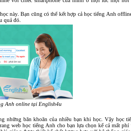
line với chiếc smartphone của mình ở mọi lúc mọi nơi 
ọc này. Bạn cũng có thể kết hợp cả học tiếng Anh offlin
ệu quả đó.
ng Anh online tại English4u
ong những băn khoăn của nhiều bạn khi học. Vậy học t
u trang web học tiếng Anh cho bạn lựa chọn kể cả mất phí