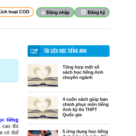
Kích hoạt COD
Đăng nhập
Đăng ký
TÀI LIỆU HỌC TIẾNG ANH
Tổng hợp một số
sách học tiếng Anh
chuyên ngành
4 cuốn sách giúp bạn
chinh phục môn tiếng
Anh kỳ thi THPT
Quốc gia
ọc tiếng
 cao thì
5 ứng dụng học tiếng
n có thể