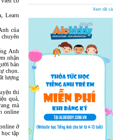
 viên có
Xem tất cả
a, Learn
 Anh của
b chuyên
iếng Anh
mềm nhận
gười bản
tự chọn.
ất lượng
uyện thi
iệu quả,
trang mà
h online
online ở
 học tập