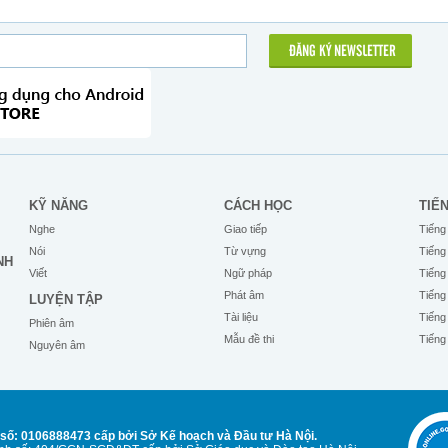
ĐĂNG KÝ NEWSLETTER
KỸ NĂNG
CÁCH HỌC
TIẾ
Nghe
Giao tiếp
Tiếng
Nói
Từ vựng
Tiếng
NH
Viết
Ngữ pháp
Tiếng
Phát âm
Tiếng
LUYỆN TẬP
Tài liệu
Tiếng
Phiên âm
Mẫu đề thi
Tiếng
Nguyên âm
số: 0106888473 cấp bởi Sở Kế hoạch và Đầu tư Hà Nội.