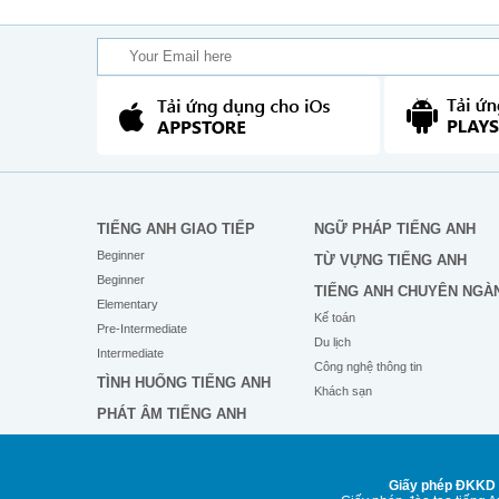
TIẾNG ANH GIAO TIẾP
NGỮ PHÁP TIẾNG ANH
Beginner
TỪ VỰNG TIẾNG ANH
Beginner
TIẾNG ANH CHUYÊN NGÀ
Elementary
Kế toán
Pre-Intermediate
Du lịch
Intermediate
Công nghệ thông tin
TÌNH HUỐNG TIẾNG ANH
Khách sạn
PHÁT ÂM TIẾNG ANH
Giấy phép ĐKKD 