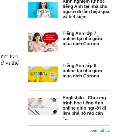
Kinh nghiệm tự học
tiếng Anh tại nhà cho
người đi làm hiệu quả
và tiết kiệm
Tiếng Anh lớp 7
online tại nhà giữa
mùa dịch Corona
ược trao
ở vị thế
Tiếng Anh lớp 6
online tại nhà giữa
mùa dịch Corona
English4u - Chương
trình học tiếng Anh
online giúp người đi
làm phá bỏ rào cản
“...
Xem tất cả