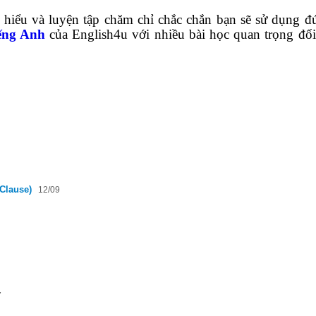
ìm hiểu và luyện tập chăm chỉ chắc chắn bạn sẽ sử dụng đ
ếng Anh
của English4u với nhiều bài học quan trọng đối
Clause)
12/09
7