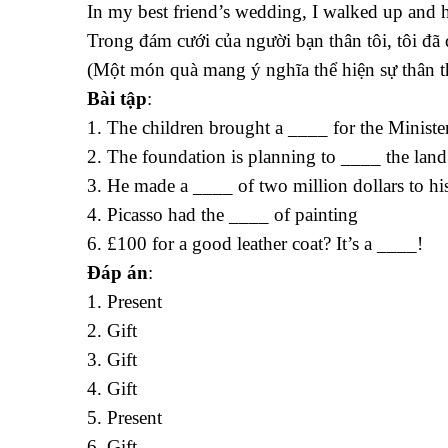
In my best friend’s wedding, I walked up and h
Trong đám cưới của người bạn thân tôi, tôi đã 
(Một món quà mang ý nghĩa thể hiện sự thân th
Bài tập
:
1. The children brought a ____ for the Minister
2. The foundation is planning to ____ the land 
3. He made a ____ of two million dollars to his
4. Picasso had the ____ of painting
6. £100 for a good leather coat? It’s a ____!
Đáp án
:
1. Present
2. Gift
3. Gift
4. Gift
5. Present
6. Gift