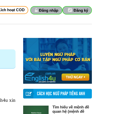
Kích hoạt COD
Đăng nhập
Đăng ký
CÁCH HỌC NGỮ PHÁP TIẾNG ANH
sh4u xin
Tìm hiểu về mệnh đề
quan hệ (mệnh đề