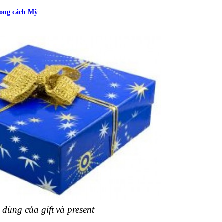
hong cách Mỹ
h
dùng của gift và present