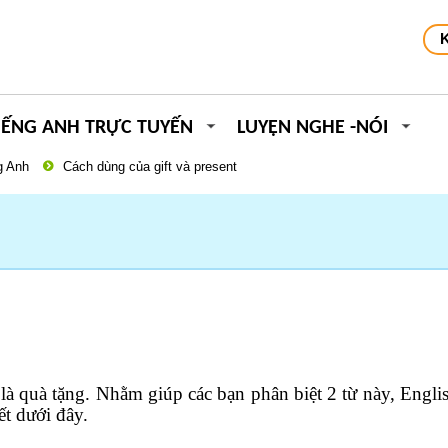
IẾNG ANH TRỰC TUYẾN
LUYỆN NGHE -NÓI
g Anh
Cách dùng của gift và present
 là quà tặng. Nhằm giúp các bạn phân biệt 2 từ này, Engli
ết dưới đây.