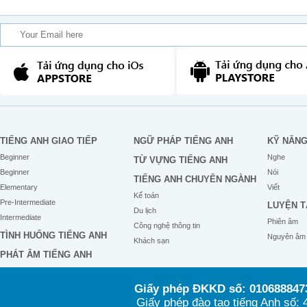
TIẾNG ANH GIAO TIẾP
NGỮ PHÁP TIẾNG ANH
KỸ NĂN
Beginner
Nghe
TỪ VỰNG TIẾNG ANH
Beginner
Nói
TIẾNG ANH CHUYÊN NGÀNH
Elementary
Viết
Kế toán
Pre-Intermediate
LUYỆN T
Du lịch
Intermediate
Phiên âm
Công nghệ thông tin
TÌNH HUỐNG TIẾNG ANH
Nguyên âm
Khách sạn
PHÁT ÂM TIẾNG ANH
Giấy phép ĐKKD số: 0106888473
Giấy phép đào tạo tiếng Anh số