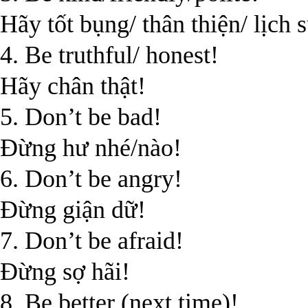
Hãy tốt bụng/ thân thiện/ lịch 
4. Be truthful/ honest!
Hãy chân thật!
5. Don’t be bad!
Đừng hư nhé/nào!
6. Don’t be angry!
Đừng giận dữ!
7. Don’t be afraid!
Đừng sợ hãi!
8. Be better (next time)!