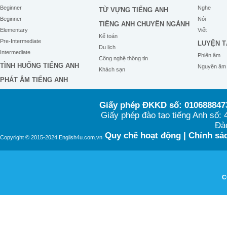
Beginner
Nghe
TỪ VỰNG TIẾNG ANH
Beginner
Nói
TIẾNG ANH CHUYÊN NGÀNH
Elementary
Viết
Kế toán
Pre-Intermediate
LUYỆN T
Du lịch
Intermediate
Phiên âm
Công nghệ thông tin
TÌNH HUỐNG TIẾNG ANH
Nguyên âm
Khách sạn
PHÁT ÂM TIẾNG ANH
Giấy phép ĐKKD số: 0106888473
Giấy phép đào tạo tiếng Anh số
Đào
Quy chế hoạt động
|
Chính sác
Copyright © 2015-2024 English4u.com.vn
C