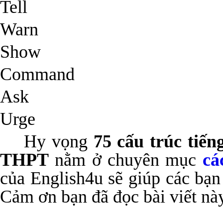
Tell
Warn
Show
Command
Ask
Urge
Hy vọng
75 cấu trúc tiế
THPT
nằm ở chuyên mục
cá
của English4u sẽ giúp các bạ
Cảm ơn bạn đã đọc bài viết nà