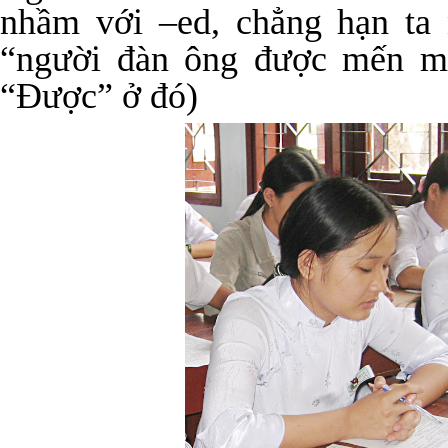
nhầm với –ed, chẳng hạn ta 
“người đàn ông được mến mộ
“Được” ở đó)