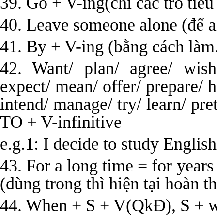
39. Go + V-ing(chỉ các trỏ tiêu
40. Leave someone alone (để ai
41. By + V-ing (bằng cách làm.
42. Want/ plan/ agree/ wish
expect/ mean/ offer/ prepare/ h
intend/ manage/ try/ learn/ pr
TO + V-infinitive
e.g.1: I decide to study English
43. For a long time = for years
(dùng trong thì hiện tại hoàn t
44. When + S + V(QkĐ), S + w