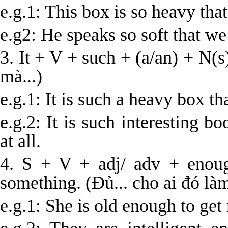
e.g.1: This box is so heavy that
e.g2: He speaks so soft that we
3. It + V + such + (a/an) + N(s
mà...)
e.g.1: It is such a heavy box tha
e.g.2: It is such interesting b
at all.
4. S + V + adj/ adv + enou
something. (Đủ... cho ai đó làm 
e.g.1: She is old enough to get