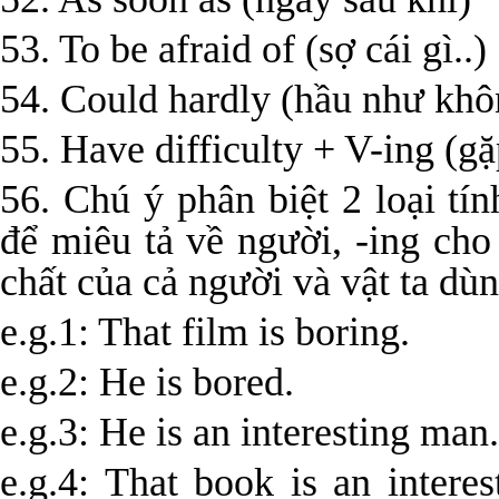
53. To be afraid of (sợ cái gì..)
54. Could hardly (hầu như khôn
55. Have difficulty + V-ing (gặ
56. Chú ý phân biệt 2 loại tí
để miêu tả về người, -ing cho
chất của cả người và vật ta dù
e.g.1: That film is boring.
e.g.2: He is bored.
e.g.3: He is an interesting man.
e.g.4: That book is an intere