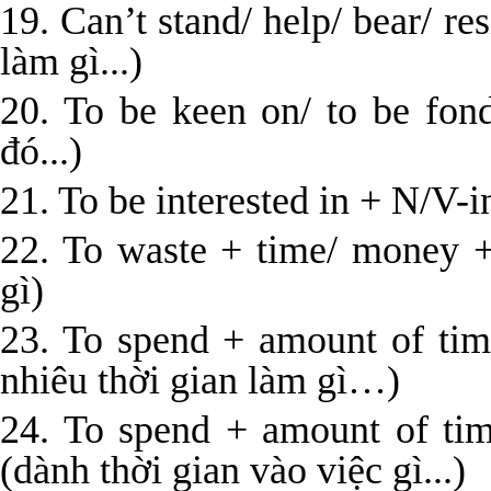
19. Can’t stand/ help/ bear/ r
làm gì...)
20. To be keen on/ to be fon
đó...)
21. To be interested in + N/V-i
22. To waste + time/ money +
gì)
23. To spend + amount of ti
nhiêu thời gian làm gì…)
24. To spend + amount of ti
(dành thời gian vào việc gì...)