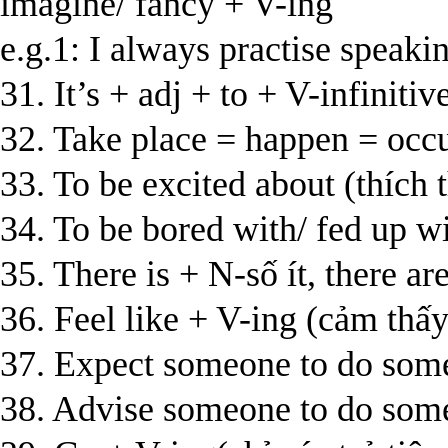
imagine/ fancy + V-ing
e.g.1: I always practise speaki
31. It’s + adj + to + V-infinitiv
32. Take place = happen = occu
33. To be excited about (thích 
34. To be bored with/ fed up wi
35. There is + N-số ít, there ar
36. Feel like + V-ing (cảm thấy 
37. Expect someone to do some
38. Advise someone to do somet