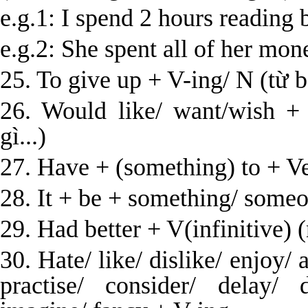
e.g.1: I spend 2 hours reading 
e.g.2: She spent all of her mon
25. To give up + V-ing/ N (từ bỏ
26. Would like/ want/wish +
gì...)
27. Have + (something) to + Ve
28. It + be + something/ someon
29. Had better + V(infinitive) (
30. Hate/ like/ dislike/ enjoy/
practise/ consider/ delay/ 