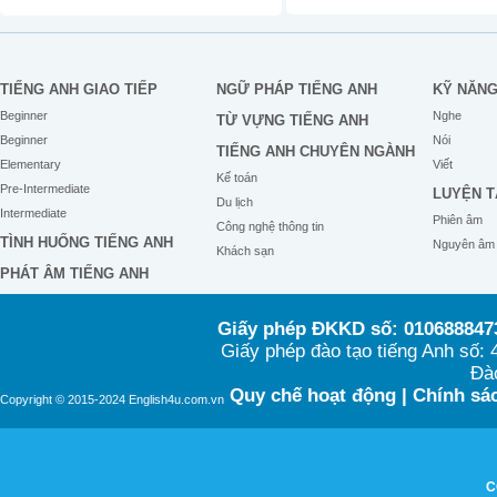
TIẾNG ANH GIAO TIẾP
NGỮ PHÁP TIẾNG ANH
KỸ NĂN
Beginner
Nghe
TỪ VỰNG TIẾNG ANH
Beginner
Nói
TIẾNG ANH CHUYÊN NGÀNH
Elementary
Viết
Kế toán
Pre-Intermediate
LUYỆN T
Du lịch
Intermediate
Phiên âm
Công nghệ thông tin
TÌNH HUỐNG TIẾNG ANH
Nguyên âm
Khách sạn
PHÁT ÂM TIẾNG ANH
Giấy phép ĐKKD số: 0106888473
Giấy phép đào tạo tiếng Anh số
Đào
Quy chế hoạt động
|
Chính sác
Copyright © 2015-2024 English4u.com.vn
C