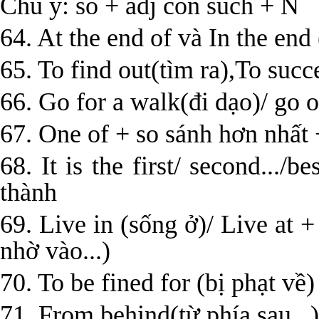
Chú ý: so + adj còn such + N
64. At the end of và In the end 
65. To find out(tìm ra),To succ
66. Go for a walk(đi dạo)/ go o
67. One of + so sánh hơn nhất 
68. It is the first/ second.../
thành
69. Live in (sống ở)/ Live at +
nhờ vào...)
70. To be fined for (bị phạt về)
71. From behind(từ phía sau...)