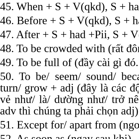
45. When + S + V(qkd), S + ha
46. Before + S + V(qkd), S + h
47. After + S + had +Pii, S + 
48. To be crowded with (rất đôn
49. To be full of (đầy cài gì đó.
50. To be/ seem/ sound/ beca
turn/ grow + adj (đây là các độ
vẻ như/ là/ dường như/ trở nê
adv thì chúng ta phải chọn adj)
51. Except for/ apart from (ngoà
52. As soon as (ngay sau khi)