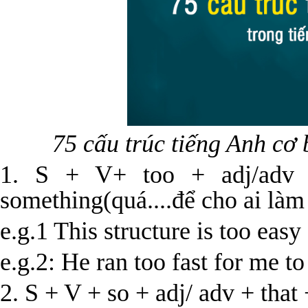
75 cấu trúc tiếng Anh c
1. S + V+ too + adj/adv 
something(quá....để cho ai làm 
e.g.1 This structure is too eas
e.g.2: He ran too fast for me to
2. S + V + so + adj/ adv + that 