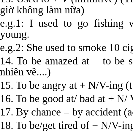
giờ không làm nữa)
e.g.1: I used to go fishing
young.
e.g.2: She used to smoke 10 cig
14. To be amazed at = to be s
nhiên về....)
15. To be angry at + N/V-ing (
16. To be good at/ bad at + N/ V
17. By chance = by accident (a
18. To be/get tired of + N/V-in