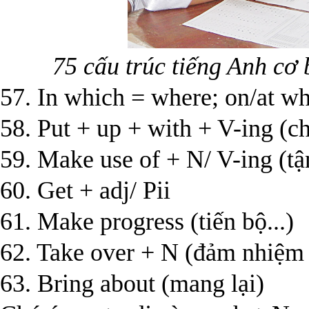
75 cấu trúc tiếng Anh c
57. In which = where; on/at w
58. Put + up + with + V-ing (ch
59. Make use of + N/ V-ing (tận
60. Get + adj/ Pii
61. Make progress (tiến bộ...)
62. Take over + N (đảm nhiệm c
63. Bring about (mang lại)