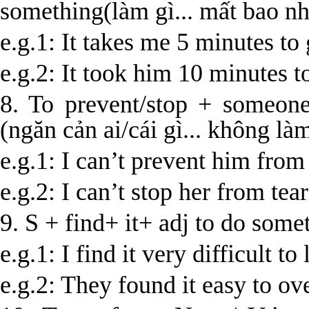
something(làm gì... mất bao nhi
e.g.1: It takes me 5 minutes to 
e.g.2: It took him 10 minutes t
8. To prevent/stop + someon
(ngăn cản ai/cái gì... không làm
e.g.1: I can’t prevent him fro
e.g.2: I can’t stop her from tea
9. S + find+ it+ adj to do somet
e.g.1: I find it very difficult t
e.g.2: They found it easy to o