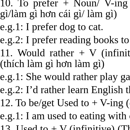
10. To prefer + Noun/ V-ing
gì/làm gì hơn cái gì/ làm gì)
e.g.1: I prefer dog to cat.
e.g.2: I prefer reading books t
11. Would rather + V­ (infini
(thích làm gì hơn làm gì)
e.g.1: She would rather play g
e.g.2: I’d rather learn English 
12. To be/get Used to + V-ing 
e.g.1: I am used to eating with
13. Used to + V (infinitive) (