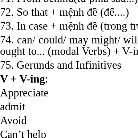
72. So that + mệnh đề (để....)
73. In case + mệnh đề (trong t
74. can/ could/ may might/ wil
ought to... (modal Verbs) + V-i
75. Gerunds and Infinitives
V + V-ing
:
Appreciate
admit
Avoid
Can’t help