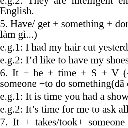
e.g.2: They are intelligent 
English.
5. Have/ get + something + don
làm gì...)
e.g.1: I had my hair cut yesterd
e.g.2: I’d like to have my shoes
6. It + be + time + S + V (-
someone +to do something(đã đế
e.g.1: It is time you had a show
e.g.2: It’s time for me to ask al
7. It + takes/took+ someon