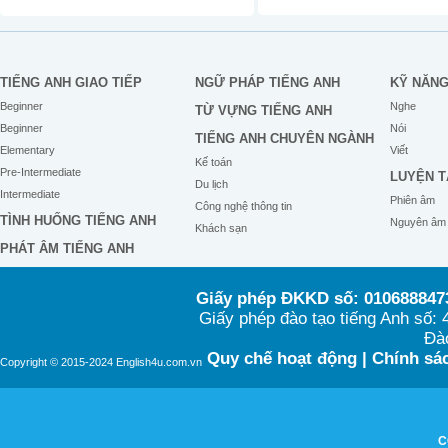
TIẾNG ANH GIAO TIẾP
NGỮ PHÁP TIẾNG ANH
KỸ NĂN
Beginner
Nghe
TỪ VỰNG TIẾNG ANH
Beginner
Nói
TIẾNG ANH CHUYÊN NGÀNH
Elementary
Viết
Kế toán
Pre-Intermediate
LUYỆN T
Du lịch
Intermediate
Phiên âm
Công nghệ thông tin
TÌNH HUỐNG TIẾNG ANH
Nguyên âm
Khách sạn
PHÁT ÂM TIẾNG ANH
Giấy phép ĐKKD số: 0106888473
Giấy phép đào tạo tiếng Anh số
Đào
Quy chế hoạt động
|
Chính sác
Copyright © 2015-2024 English4u.com.vn
C