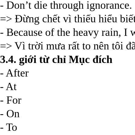
- Don’t die through ignorance.
=> Đừng chết vì thiếu hiểu biết
- Because of the heavy rain, I w
=> Vì trời mưa rất to nên tôi 
3.4. giới từ chỉ Mục đích
- After
- At
- For
- On
- To