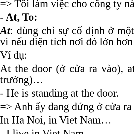
=> Tôi làm việc cho công ty nà
- At, To:
At
: dùng chỉ sự cố định ở một
vì nếu diện tích nơi đó lớn hơn
Ví dụ:
At the door (ở cửa ra vào), a
trường)…
- He is standing at the door.
=> Anh ấy đang đứng ở cửa ra
In Ha Noi, in Viet Nam…
- I live in Viet Nam.