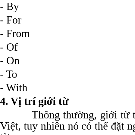
- By
- For
- From
- Of
- On
- To
- With
4. Vị trí giới từ
Thông thường, giới từ tiế
Việt, tuy nhiên nó có thể đặt 