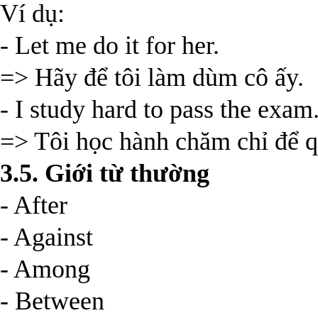
Ví dụ:
- Let me do it for her.
=> Hãy để tôi làm dùm cô ấy.
- I study hard to pass the exam
=> Tôi học hành chăm chỉ để qu
3.5. Giới từ thường
- After
- Against
- Among
- Between