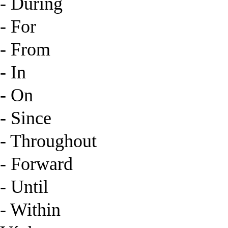
- During
- For
- From
- In
- On
- Since
- Throughout
- Forward
- Until
- Within