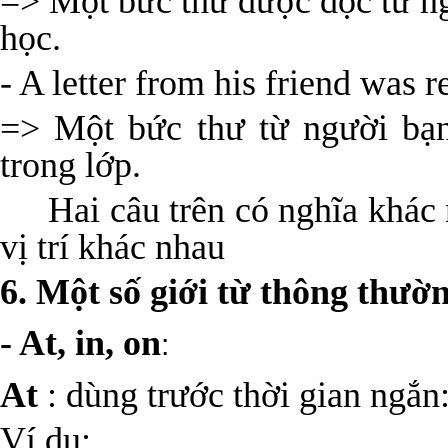
=> Một bức thư được đọc từ ng
học.
- A letter from his friend was r
=> Một bức thư từ người bạ
trong lớp.
Hai câu trên có nghĩa khác 
vị trí khác nhau
6. Một số giới từ thông thườ
- At, in, on
:
At
: dùng trước thời gian ngắn
Ví dụ: