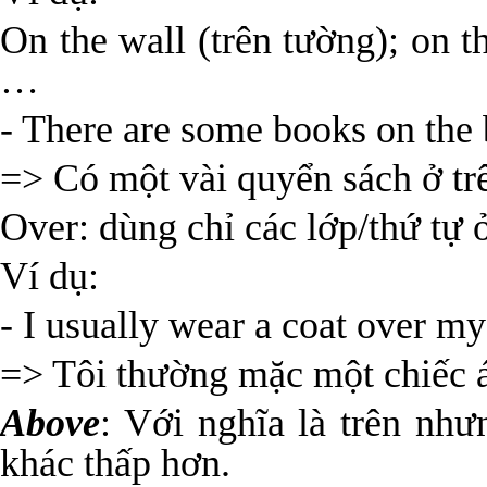
On the wall (trên tường); on t
…
- There are some books on the 
=> Có một vài quyển sách ở trê
Over: dùng chỉ các lớp/thứ tự ở
Ví dụ:
- I usually wear a coat over my
=> Tôi thường mặc một chiếc á
Above
: Với nghĩa là trên như
khác thấp hơn.