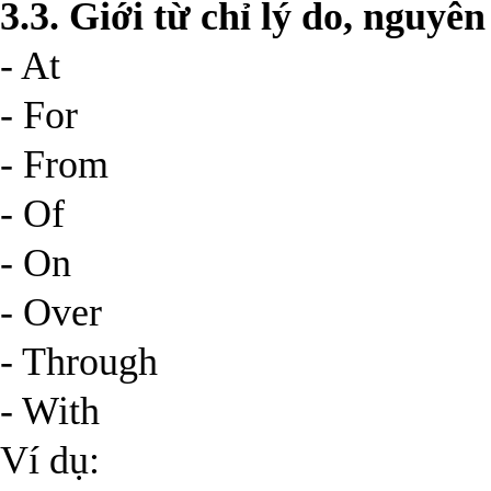
3.3. Giới từ chỉ lý do, nguyê
- At
- For
- From
- Of
- On
- Over
- Through
- With
Ví dụ: