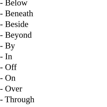
- Below
- Beneath
- Beside
- Beyond
- By
- In
- Off
- On
- Over
- Through