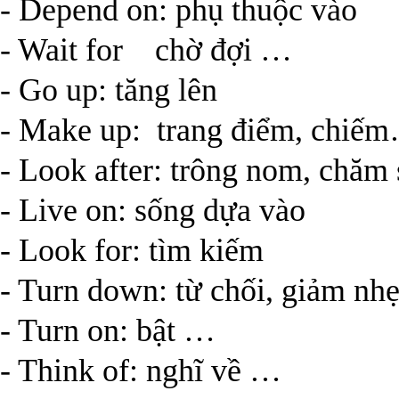
- Depend on: phụ thuộc vào
- Wait for chờ đợi …
- Go up: tăng lên
- Make up: trang điểm, chiế
- Look after: trông nom, chă
- Live on: sống dựa vào
- Look for: tìm kiếm
- Turn down: từ chối, giảm n
- Turn on: bật …
- Think of: nghĩ về …