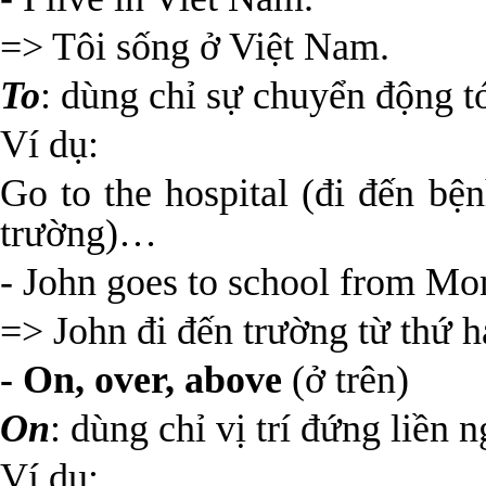
=> Tôi sống ở Việt Nam.
To
: dùng chỉ sự chuyển động t
Ví dụ:
Go to the hospital (đi đến bện
trường)…
- John goes to school from Mo
=> John đi đến trường từ thứ h
- On, over, above
(ở trên)
On
: dùng chỉ vị trí đứng liền n
Ví dụ: