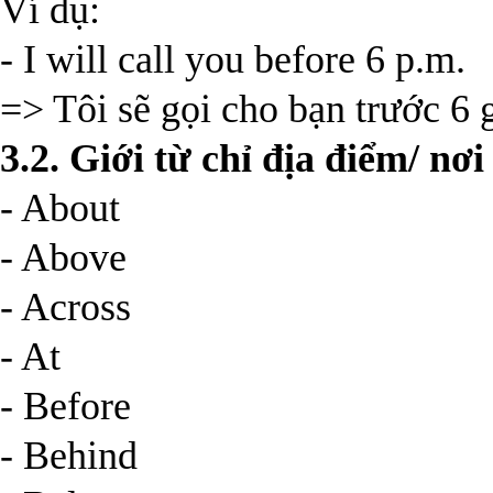
Ví dụ:
- I will call you before 6 p.m.
=> Tôi sẽ gọi cho bạn trước 6 g
3.2. Giới từ chỉ địa điểm/ nơ
- About
- Above
- Across
- At
- Before
- Behind