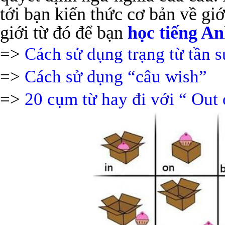
tới bạn kiến thức cơ bản về gi
giới từ đó để bạn
học tiếng A
=>
Cách sử dụng trạng từ tần s
=>
Cách sử dụng “câu wish”
=>
20 cụm từ hay đi với “ Out 