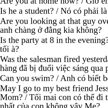
Are you at home now? / Giờ e
Is he a student? / Nó có phải l
Are you looking at that guy ov
anh chàng ở đằng kia không?
Is the party at 8 in the evening
tối à?
Was the salesman fired yester
hàng đã bị đuổi việc sáng qua
Can you swim? / Anh có biết 
May I go to my best friend Jess
Mom? / Tối mai con có thể đi t
nhất của con không vậy Mẹ?