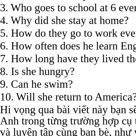
3. Who goes to school at 6 eve
4. Why did she stay at home?
5. How do they go to work eve
6. How often does he learn En
7. How long have they lived th
8. Is she hungry?
9. Can he swim?
10. Will she return to America
Hi vọng qua bài viết này bạn sẽ
Anh trong từng trường hợp cụ t
và luyện tập cùng bạn bè, như