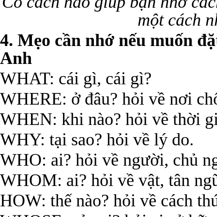
Có cách nào giúp bạn nhớ cách
một cách n
4. Mẹo cần nhớ nếu muốn đặt
Anh
WHAT: cái gì, cái gì?
WHERE: ở đâu? hỏi về nơi ch
WHEN: khi nào? hỏi về thời gi
WHY: tại sao? hỏi về lý do.
WHO: ai? hỏi về người, chủ n
WHOM: ai? hỏi về vật, tân ng
HOW: thế nào? hỏi về cách thứ