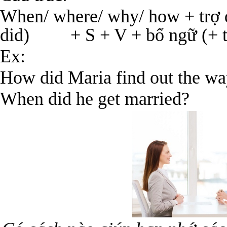
When/ where/ why/ how + trợ đ
did) + S + V + bổ ngữ (+ t
Ex:
How did Maria find out the wa
When did he get married?