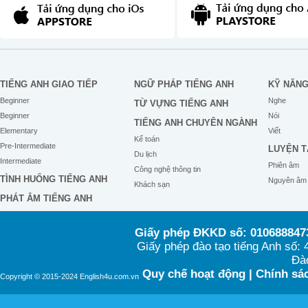
TIẾNG ANH GIAO TIẾP
NGỮ PHÁP TIẾNG ANH
KỸ NĂN
Beginner
Nghe
TỪ VỰNG TIẾNG ANH
Beginner
Nói
TIẾNG ANH CHUYÊN NGÀNH
Elementary
Viết
Kế toán
Pre-Intermediate
LUYỆN T
Du lịch
Intermediate
Phiên âm
Công nghệ thông tin
TÌNH HUỐNG TIẾNG ANH
Nguyên âm
Khách sạn
PHÁT ÂM TIẾNG ANH
Giấy phép ĐKKD số: 0106888473
Giấy phép đào tạo tiếng Anh số
Đào
Quy chế hoạt động
|
Chính sác
Copyright © 2015-2024 English4u.com.vn