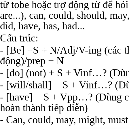
từ tobe hoặc trợ động từ để hỏi
are...), can, could, should, may,
did, have, has, had...
Cấu trúc:
- [Be] +S + N/Adj/V-ing (các t
động)/prep + N
- [do] (not) + S + Vinf…? (Dùn
- [will/shall] + S + Vinf…? (Dù
- [have] + S + Vpp…? (Dùng c
hoàn thành tiếp diễn)
- Can, could, may, might, must