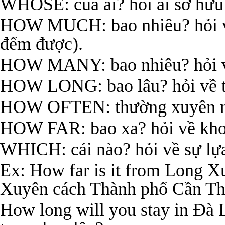
WHOSE: của ai? hỏi ai sở hữu 
HOW MUCH: bao nhiêu? hỏi về 
đếm được).
HOW MANY: bao nhiêu? hỏi v
HOW LONG: bao lâu? hỏi về t
HOW OFTEN: thường xuyên như
HOW FAR: bao xa? hỏi về kho
WHICH: cái nào? hỏi về sự lự
Ex: How far is it from Long 
Xuyên cách Thành phố Cần Th
How long will you stay in Đà L