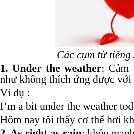
Các cụm từ tiếng
1. Under the weather
: Cảm 
như không thích ứng được với t
Ví dụ :
I’m a bit under the weather tod
Hôm nay tôi thấy cơ thể hơi kh
2. As right as rain
: khỏe mạnh