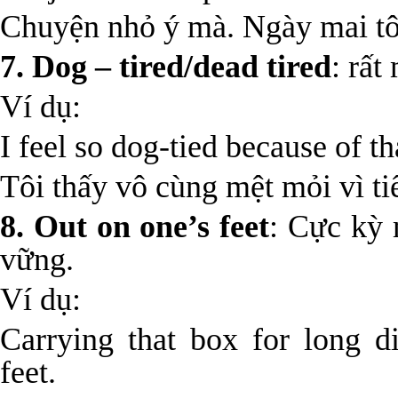
Chuyện nhỏ ý mà. Ngày mai tôi
7. Dog – tired/dead tired
: rất
Ví dụ:
I feel so dog-tied because of th
Tôi thấy vô cùng mệt mỏi vì ti
8. Out on one’s feet
: Cực kỳ
vững.
Ví dụ:
Carrying that box for long 
feet.