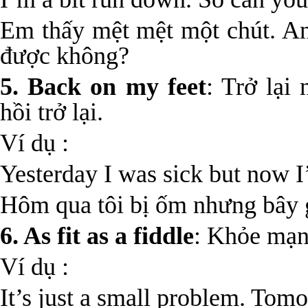
Em thấy mệt mệt một chút. A
được không?
5. Back on my feet
: Trở lại 
hồi trở lại.
Ví dụ :
Yesterday I was sick but now I
Hôm qua tôi bị ốm nhưng bây gi
6. As fit as a fiddle
: Khỏe mạn
Ví dụ :
It’s just a small problem. Tomor