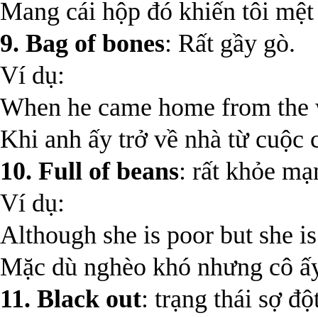
Mang cái hộp đó khiến tôi mệt
9. Bag of bones
: Rất gầy gò.
Ví dụ:
When he came home from the w
Khi anh ấy trở về nhà từ cuộc 
10. Full of beans
: rất khỏe mạ
Ví dụ:
Although she is poor but she is
Mặc dù nghèo khó nhưng cô ấy
11. Black out
: trạng thái sợ đ