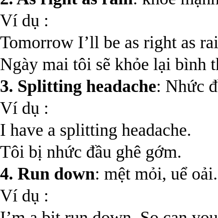
Ví dụ :
Tomorrow I’ll be as right as ra
Ngày mai tôi sẽ khỏe lại bình 
3. Splitting headache
: Nhức đ
Ví dụ :
I have a splitting headache.
Tôi bị nhức đầu ghê gớm.
4. Run down
: mệt mỏi, uể oải.
Ví dụ :
I’m a bit run down. So can yo