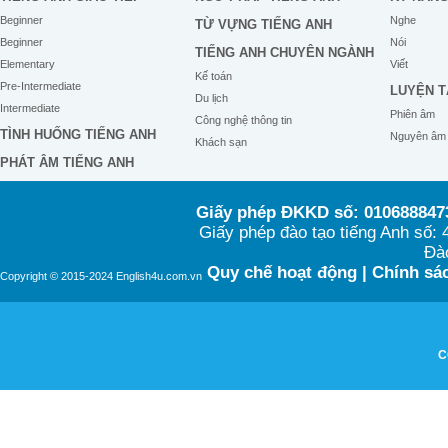
Beginner
Nghe
TỪ VỰNG TIẾNG ANH
Beginner
Nói
TIẾNG ANH CHUYÊN NGÀNH
Elementary
Viết
Kế toán
Pre-Intermediate
LUYỆN T
Du lịch
Intermediate
Phiên âm
Công nghệ thông tin
TÌNH HUỐNG TIẾNG ANH
Nguyên âm
Khách sạn
PHÁT ÂM TIẾNG ANH
Giấy phép ĐKKD số: 0106888473
Giấy phép đào tạo tiếng Anh số
Đào
Quy chế hoạt động
|
Chính sác
Copyright © 2015-2024 English4u.com.vn
C