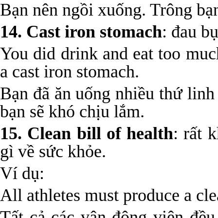
Bạn nên ngồi xuống. Trông bạ
14. Cast iron stomach
: đau b
You did drink and eat too muc
a cast iron stomach.
Bạn đã ăn uống nhiều thứ linh
bạn sẽ khó chịu lắm.
15. Clean bill of health
: rất
gì về sức khỏe.
Ví dụ:
All athletes must produce a clea
Tất cả các vận động viên đều