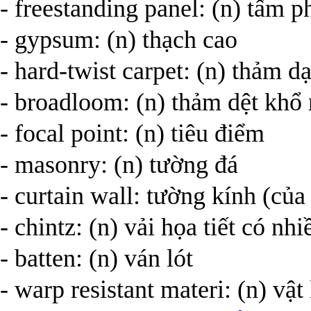
- freestanding panel: (n) tấm 
- gypsum: (n) thạch cao
- hard-twist carpet: (n) thảm 
- broadloom: (n) thảm dệt khổ
- focal point: (n) tiêu điểm
- masonry: (n) tường đá
- curtain wall: tường kính (củ
- chintz: (n) vải họa tiết c
- batten: (n) ván lót
- warp resistant materi: (n) v