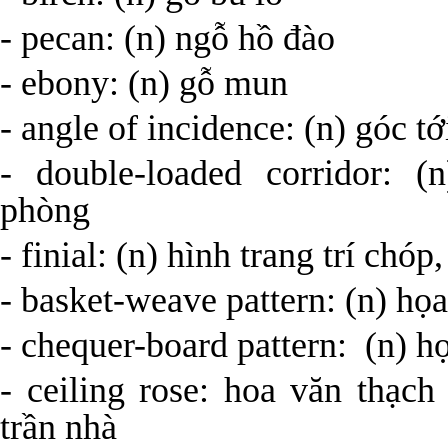
- pecan: (n) ngỗ hồ đào
- ebony: (n) gỗ mun
- angle of incidence: (n) góc tớ
- double-loaded corridor: 
phòng
- finial: (n) hình trang trí c
- basket-weave pattern: (n) họa
- chequer-board pattern: (n) h
- ceiling rose: hoa văn thạch
trần nhà