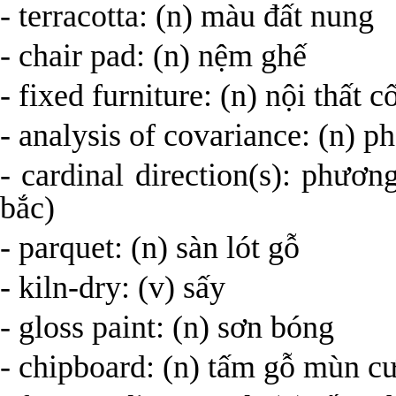
- terracotta: (n) màu đất nung
- chair pad: (n) nệm ghế
- fixed furniture: (n) nội t
- analysis of covariance: (n) p
- cardinal direction(s): phươ
bắc)
- parquet: (n) sàn lót gỗ
- kiln-dry: (v) sấy
- gloss paint: (n) sơn bóng
- chipboard: (n) tấm gỗ mùn c