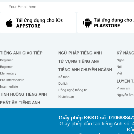
TIẾNG ANH GIAO TIẾP
NGỮ PHÁP TIẾNG ANH
KỸ NĂN
Beginner
Nghe
TỪ VỰNG TIẾNG ANH
Beginner
Nói
TIẾNG ANH CHUYÊN NGÀNH
Elementary
Viết
Kế toán
Pre-Intermediate
LUYỆN T
Du lịch
Intermediate
Phiên âm
Công nghệ thông tin
TÌNH HUỐNG TIẾNG ANH
Nguyên âm
Khách sạn
PHÁT ÂM TIẾNG ANH
Giấy phép ĐKKD số: 0106888473
Giấy phép đào tạo tiếng Anh số
Đào