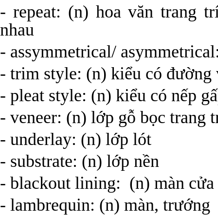
- repeat: (n) hoa văn trang tr
nhau
- assymmetrical/ asymmetrical
- trim style: (n) kiểu có đườn
- pleat style: (n) kiểu có nế
- veneer: (n) lớp gỗ bọc tran
- underlay: (n) lớp lót
- substrate: (n) lớp nền
- blackout lining: (n) màn cử
- lambrequin: (n) màn, trướng