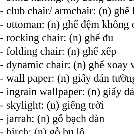
- club chair/ armchair: (n) ghế
- ottoman: (n) ghế đệm không c
- rocking chair: (n) ghế đu
- folding chair: (n) ghế xếp
- dynamic chair: (n) ghế xoa
- wall paper: (n) giấy dán 
- ingrain wallpaper: (n) giấy
- skylight: (n) giếng trời
- jarrah: (n) gỗ bạch đàn
- birch: (n) gỗ bu lô