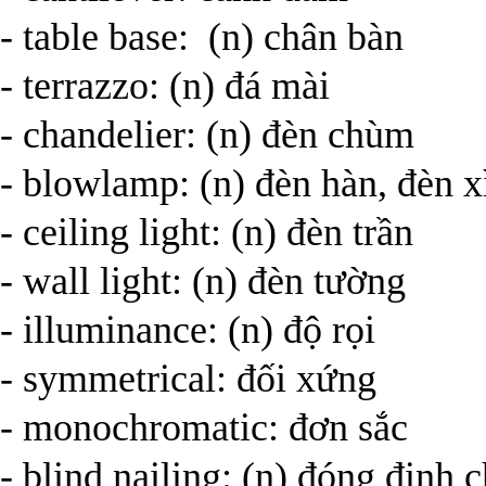
- table base: (n) chân bàn
- terrazzo: (n) đá mài
- chandelier: (n) đèn chùm
- blowlamp: (n) đèn hàn, đèn 
- ceiling light: (n) đèn trần
- wall light: (n) đèn tường
- illuminance: (n) độ rọi
- symmetrical: đối xứng
- monochromatic: đơn sắc
- blind nailing: (n) đóng đin