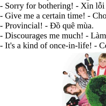
- Sorry for bothering! - Xin lỗi
- Give me a certain time! - Ch
- Provincial! - Đồ quê mùa.
- Discourages me much! - Làm
- It's a kind of once-in-life! -