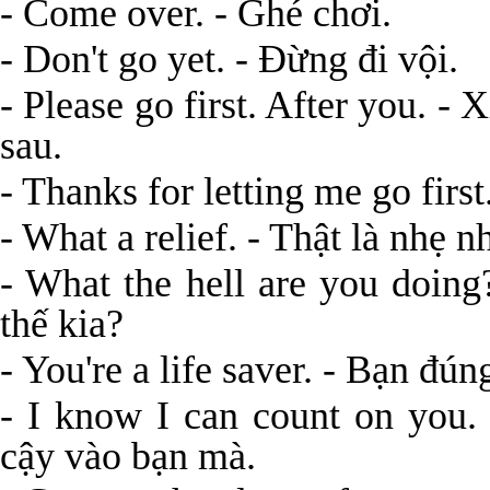
- Come over. - Ghé chơi.
- Don't go yet. - Đừng đi vội.
- Please go first. After you. -
sau.
- Thanks for letting me go fir
- What a relief. - Thật là nhẹ 
- What the hell are you doing
thế kia?
- You're a life saver. - Bạn đún
- I know I can count on you. 
cậy vào bạn mà.