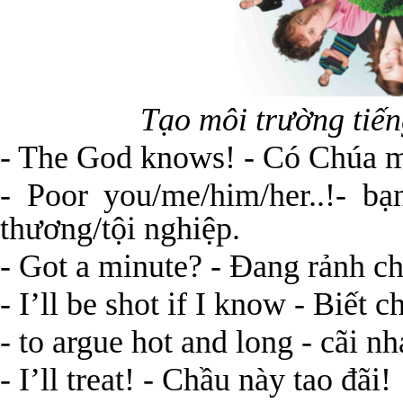
Tạo môi trường tiế
- The God knows! - Có Chúa m
- Poor you/me/him/her..!- bạ
thương/tội nghiệp.
- Got a minute? - Đang rảnh c
- I’ll be shot if I know - Biết ch
- to argue hot and long - cãi n
- I’ll treat! - Chầu này tao đãi!