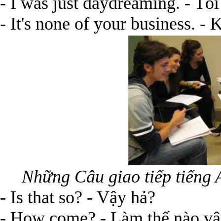
- I was just daydreaming. - Tôi 
- It's none of your business. -
Những Câu giao tiếp tiếng
- Is that so? - Vậy hả?
- How come? - Làm thế nào v