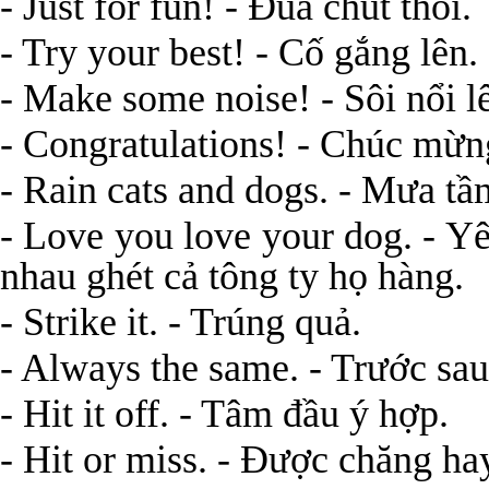
- Just for fun! - Đùa chút thôi.
- Try your best! - Cố gắng lên.
- Make some noise! - Sôi nổi l
- Congratulations! - Chúc mừn
- Rain cats and dogs. - Mưa tầ
- Love you love your dog. - Y
nhau ghét cả tông ty họ hàng.
- Strike it. - Trúng quả.
- Always the same. - Trước sa
- Hit it off. - Tâm đầu ý hợp.
- Hit or miss. - Được chăng ha