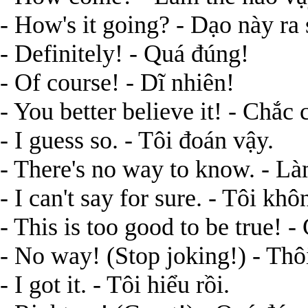
- How's it going? - Dạo này ra 
- Definitely! - Quá đúng!
- Of course! - Dĩ nhiên!
- You better believe it! - Chắc
- I guess so. - Tôi đoán vậy.
- There's no way to know. - Là
- I can't say for sure. - Tôi khô
- This is too good to be true! 
- No way! (Stop joking!) - Thô
- I got it. - Tôi hiểu rồi.