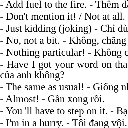
- Add fuel to the fire. - Thêm 
- Don't mention it! / Not at all
- Just kidding (joking) - Chỉ đù
- No, not a bit. - Không, chẳng 
- Nothing particular! - Không c
- Have I got your word on tha
của anh không?
- The same as usual! - Giống n
- Almost! - Gần xong rồi.
- You 'll have to step on it. - B
- I'm in a hurry. - Tôi đang vội.