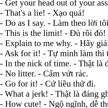
- Get your head out of your as
- That's a lie! - Xạo quá!
- Do as I say. - Làm theo lời tôi
- This is the limit! - Đủ rồi đó!
- Explain to me why. - Hãy giải 
- Ask for it! - Tự mình làm thì
- In the nick of time. - Thật là 
- No litter. - Cấm vứt rác.
- Go for it! - Cứ liều thử đi.
- What a jerk! - Thật là đáng gh
- How cute! - Ngộ ngĩnh, dễ t