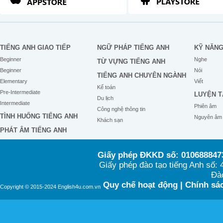
TIẾNG ANH GIAO TIẾP
NGỮ PHÁP TIẾNG ANH
KỸ NĂN
Beginner
Nghe
TỪ VỰNG TIẾNG ANH
Beginner
Nói
TIẾNG ANH CHUYÊN NGÀNH
Elementary
Viết
Kế toán
Pre-Intermediate
LUYỆN T
Du lịch
Intermediate
Phiên âm
Công nghệ thông tin
TÌNH HUỐNG TIẾNG ANH
Nguyên âm
Khách sạn
PHÁT ÂM TIẾNG ANH
Giấy phép ĐKKD số: 0106888473
Giấy phép đào tạo tiếng Anh số
Đào
Quy chế hoạt động
|
Chính sác
Copyright © 2015-2024 English4u.com.vn