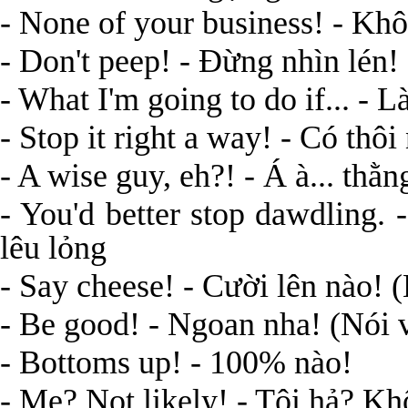
- None of your business! - Khô
- Don't peep! - Đừng nhìn lén!
- What I'm going to do if... - 
- Stop it right a way! - Có thô
- A wise guy, eh?! - Á à... thằn
- You'd better stop dawdling.
lêu lỏng
- Say cheese! - Cười lên nào! 
- Be good! - Ngoan nha! (Nói v
- Bottoms up! - 100% nào!
- Me? Not likely! - Tôi hả? Kh