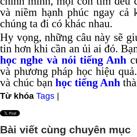
chính mình, mọi con tim đều 
và niềm hạnh phúc ngay cả 
chúng ta đi có khác nhau.
Hy vọng, những câu này sẽ giú
tin hơn khi cần an ủi ai đó. B
học nghe và nói tiếng Anh
củ
và phương pháp học hiệu quả.
và chúc bạn
học tiếng Anh
thà
Từ khóa
Tags
|
Bài viết cùng chuyên mục