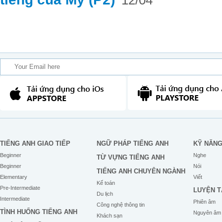
12/04
TIẾNG ANH GIAO TIẾP
NGỮ PHÁP TIẾNG ANH
KỸ NĂN
Beginner
Nghe
TỪ VỰNG TIẾNG ANH
Beginner
Nói
TIẾNG ANH CHUYÊN NGÀNH
Elementary
Viết
Kế toán
Pre-Intermediate
LUYỆN T
Du lịch
Intermediate
Phiên âm
Công nghệ thông tin
TÌNH HUỐNG TIẾNG ANH
Nguyên âm
Khách sạn