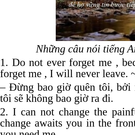
Những câu nói tiếng A
1. Do not ever forget me , be
forget me , I will never leave.
– Đừng bao giờ quên tôi, bởi 
tôi sẽ không bao giờ ra đi.
2. I can not change the painf
change awaits you in the fron
you need me .