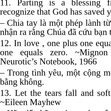
11. Parting is a blessing
recognize that God has saved y
– Chia tay là một phép lành từ
nhận ra rằng Chúa đã cứu bạn 
12. In love , one plus one eq
one equals zero. ~Mignon
Neurotic’s Notebook, 1966
– Trong tình yêu, một cộng mộ
bằng không.
13. Let the tears fall and so
~Eileen Mayhew