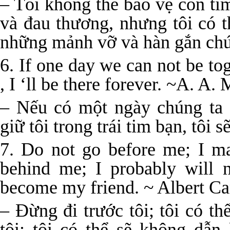
– Tôi không thể bảo vệ con ti
và đau thương, nhưng tôi có t
những mảnh vỡ và hàn gắn chún
6. If one day we can not be to
, I ‘ll be there forever. ~A. A. 
– Nếu có một ngày chúng ta 
giữ tôi trong trái tim bạn, tôi 
7. Do not go before me; I m
behind me; I probably will n
become my friend. ~ Albert C
– Đừng đi trước tôi; tôi có t
tôi; tôi có thể sẽ không dẫn