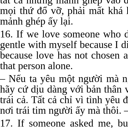
tất cả những mảnh ghép vào đ
mọi thứ đổ vỡ, phải mất khá 
mảnh ghép ấy lại.
16. If we love someone who di
gentle with myself because I d
because love has not chosen a 
that person alone.
– Nếu ta yêu một người mà n
hãy cứ dịu dàng với bản thân v
trái cả. Tất cả chỉ vì tình yê
nơi trái tim người ấy mà thôi. – 
17. If someone asked me, but