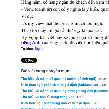
Hằng năm, có hàng ngàn du khách đến xem n
- View (danh từ) còn có ý nghĩa là ý kiến, qua
Ví dụ:
It’s my view that the ​price is much too high.
Theo tôi thấy thì giá cả như vậy là quá cao.
Hy vọng bài viết này sẽ giúp bạn sử dụng đ
tiếng Anh
của English4u để việc học hiệu quả
Từ khóa
Tags
|
Bài viết cùng chuyên mục
Tìm hiểu về mệnh đề quan hệ (mệnh đề tính ngữ)
26/09
Kiến thức ngữ pháp về thức giả định (Subjunctive)
21/09
Tìm hiểu về mệnh đề danh ngữ trong tiếng Anh (Nominal 
Tìm hiểu về tình từ trong tiếng Anh
12/09
Kiến thức ngữ pháp tiếng Anh về từ hạn định
11/09