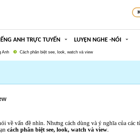
IẾNG ANH TRỰC TUYẾN
LUYỆN NGHE -NÓI
g Anh
Cách phân biệt see, look, watch và view
iew
nói về vấn đề nhìn. Nhưng cách dùng và ý nghĩa của các t
bạn
cách phân biệt see, look, watch và view
.