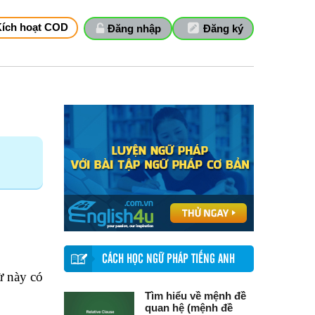
Kích hoạt COD
Đăng nhập
Đăng ký
CÁCH HỌC NGỮ PHÁP TIẾNG ANH
ừ này có
Tìm hiểu về mệnh đề
quan hệ (mệnh đề