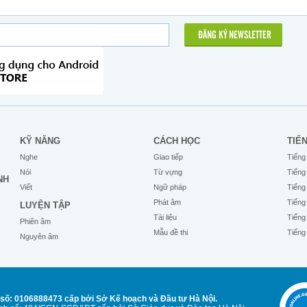
ĐĂNG KÝ NEWSLETTER
KỸ NĂNG
CÁCH HỌC
TIẾ
Nghe
Giao tiếp
Tiếng
Nói
Từ vựng
Tiếng
NH
Viết
Ngữ pháp
Tiếng
Phát âm
Tiếng
LUYỆN TẬP
Tài liệu
Tiếng
Phiên âm
Mẫu đề thi
Tiếng
Nguyên âm
số: 0106888473 cấp bởi Sở Kế hoạch và Đầu tư Hà Nội.