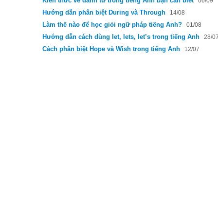
Kiến thức về danh từ trong tiếng Anh bạn cần biết
06/09
Hướng dẫn phân biệt During và Through
14/08
Làm thế nào để học giỏi ngữ pháp tiếng Anh?
01/08
Hướng dẫn cách dùng let, lets, let’s trong tiếng Anh
28/0
Cách phân biệt Hope và Wish trong tiếng Anh
12/07