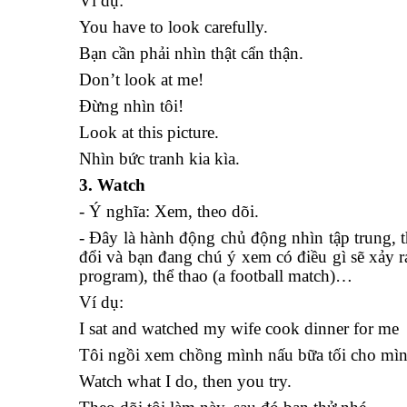
Ví dụ:
You have to look carefully.
Bạn cần phải nhìn thật cẩn thận.
Don’t look at me!
Đừng nhìn tôi!
Look at this picture.
Nhìn bức tranh kia kìa.
3. Watch
- Ý nghĩa: Xem, theo dõi.
- Đây là hành động chủ động nhìn tập trung, 
đổi và bạn đang chú ý xem có điều gì sẽ xảy 
program), thể thao (a football match)…
Ví dụ:
I sat and watched my wife cook dinner for me
Tôi ngồi xem chồng mình nấu bữa tối cho mìn
Watch what I do, then you try.