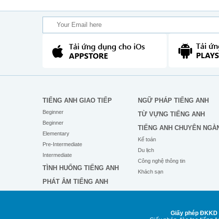
TIẾNG ANH GIAO TIẾP
NGỮ PHÁP TIẾNG ANH
Beginner
TỪ VỰNG TIẾNG ANH
Beginner
TIẾNG ANH CHUYÊN NGÀ
Elementary
Kế toán
Pre-Intermediate
Du lịch
Intermediate
Công nghệ thông tin
TÌNH HUỐNG TIẾNG ANH
Khách sạn
PHÁT ÂM TIẾNG ANH
Giấy phép ĐKKD 