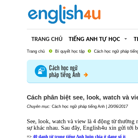
TRANG CHỦ
TIẾNG ANH TỰ HỌC
T
Trang chủ
Bí quyết học tập
Cách học ngữ pháp tiến
Cách học ngữ
pháp tiếng Anh
Cách phân biệt see, look, watch và v
Chuyên mục:
Cách học ngữ pháp tiếng Anh
|
20/06/2017
See, look, watch và view là 4 động từ thường 
sự khác nhau. Sau đây, English4u xin gửi tới 
=>
40 danh từ trong tiếng Anh luôn chia ở dạng số ít