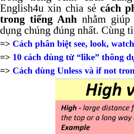
English4u xin chia sẻ
cách ph
trong tiếng Anh
nhằm giúp 
dụng chúng đúng nhất. Cùng tì
=>
Cách phân biệt see, look, watc
=>
10 cách dùng từ “like” thông d
=>
Cách dùng Unless và if not tro