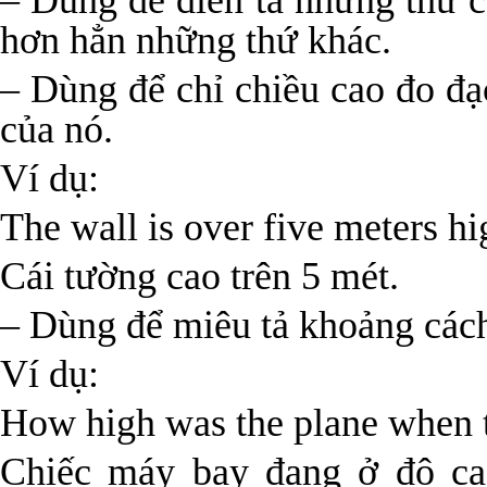
– Dùng để diễn tả những thứ có
hơn hẳn những thứ khác.
– Dùng để chỉ chiều cao đo đạ
của nó.
Ví dụ:
The wall is over five meters hi
Cái tường cao trên 5 mét.
– Dùng để miêu tả khoảng cách 
Ví dụ:
How high was the plane when t
Chiếc máy bay đang ở độ ca