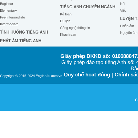
Beginner
Nói
TIẾNG ANH CHUYÊN NGÀNH
Elementary
Viết
Kế toán
Pre-Intermediate
LUYỆN T
Du lịch
Intermediate
Phiên âm
Công nghệ thông tin
TÌNH HUỐNG TIẾNG ANH
Nguyên âm
Khách sạn
PHÁT ÂM TIẾNG ANH
Giấy phép ĐKKD số: 0106888473
Giấy phép đào tạo tiếng Anh số
Đào
Quy chế hoạt động
|
Chính sác
Copyright © 2015-2024 English4u.com.vn
C