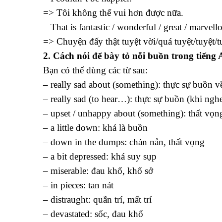
=> Tôi không thể vui hơn được nữa.
– That is fantastic / wonderful / great / marvell
=> Chuyện đấy thật tuyệt vời/quá tuyệt/tuyệt/t
2. Cách nói để bày tỏ nỗi buồn trong tiếng
Bạn có thể dùng các từ sau:
– really sad about (something): thực sự buồn về
– really sad (to hear…): thực sự buồn (khi ng
– upset / unhappy about (something): thất vọn
– a little down: khá là buồn
– down in the dumps: chán nản, thất vọng
– a bit depressed: khá suy sụp
– miserable: đau khổ, khổ sở
– in pieces: tan nát
– distraught: quẫn trí, mất trí
– devastated: sốc, đau khổ