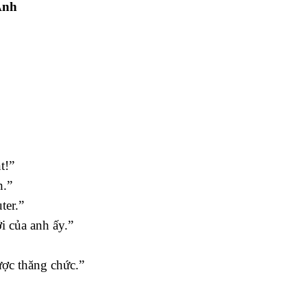
Anh
t!”
h.”
ter.”
i của anh ấy.”
ợc thăng chức.”