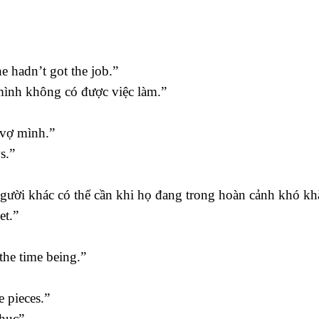
e hadn’t got the job.”
mình không có được việc làm.”
 vợ mình.”
s.”
người khác có thể cần khi họ đang trong hoàn cảnh khó kh
et.”
the time being.”
e pieces.”
phục”