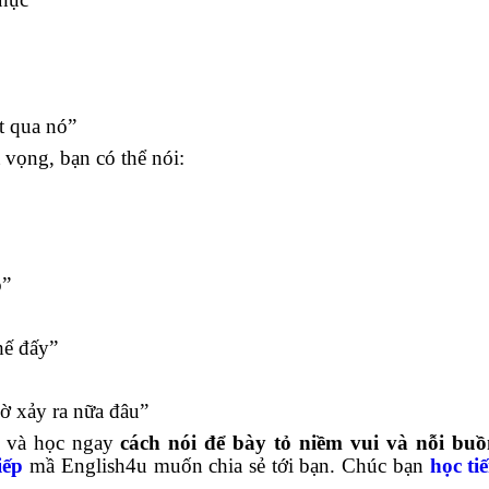
t qua nó”
 vọng, bạn có thể nói:
o”
hế đấy”
ờ xảy ra nữa đâu”
ề và học ngay
cách nói để bày tỏ niềm vui và nỗi buồ
iếp
mầ English4u muốn chia sẻ tới bạn. Chúc bạn
học ti