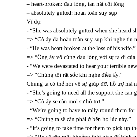
– heart-broken: đau lòng, tan nát cõi lòng
– absolutely gutted: hoàn toàn suy sụp
Ví dụ:
- “She was absolutely gutted when she heard sh
=> “Cô ấy đã hoàn toàn suy sụp khi nghe tin 
- “He was heart-broken at the loss of his wife.”
=> “Ông ấy vô cùng đau lòng với sự ra đi của
- “We were devastated to hear your terrible new
=> “Chúng tôi rất sốc khi nghe điều ấy.”
Chúng ta có thể nói về sự giúp đỡ, hỗ trợ mà 
- “She’s going to need all the support she can g
=> “Cô ấy sẽ cần mọi sự hỗ trợ.”
- “We’re going to have to rally round them for 
=> “Chúng ta sẽ cần phải ở bên họ lúc này.”
- “It’s going to take time for them to pick up th
=> “Họ sẽ cần một khoảng thời gian để bình 