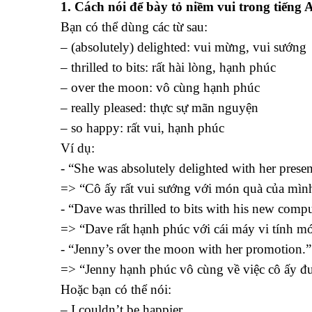
1. Cách nói để bày tỏ niềm vui trong tiếng 
Bạn có thể dùng các từ sau:
– (absolutely) delighted: vui mừng, vui sướng
– thrilled to bits: rất hài lòng, hạnh phúc
– over the moon: vô cùng hạnh phúc
– really pleased: thực sự mãn nguyện
– so happy: rất vui, hạnh phúc
Ví dụ:
- “She was absolutely delighted with her presen
=> “Cô ấy rất vui sướng với món quà của mìn
- “Dave was thrilled to bits with his new compu
=> “Dave rất hạnh phúc với cái máy vi tính mớ
- “Jenny’s over the moon with her promotion.”
=> “Jenny hạnh phúc vô cùng về việc cô ấy đư
Hoặc bạn có thể nói:
– I couldn’t be happier.