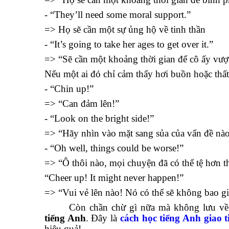
- “They’ll need some moral support.”
=> Họ sẽ cần một sự ủng hộ về tinh thần
- “It’s going to take her ages to get over it.”
=> “Sẽ cần một khoảng thời gian để cô ấy vượ
Nếu một ai đó chỉ cảm thấy hơi buồn hoặc thất
- “Chin up!”
=> “Can đảm lên!”
- “Look on the bright side!”
=> “Hãy nhìn vào mặt sang sủa của vấn đề nà
- “Oh well, things could be worse!”
=> “Ô thôi nào, mọi chuyện đã có thể tệ hơn t
“Cheer up! It might never happen!”
=> “Vui vẻ lên nào! Nó có thể sẽ không bao gi
Còn chần chừ gì nữa mà không lưu v
tiếng Anh
. Đây là
cách học tiếng Anh giao t
hiệu quả!