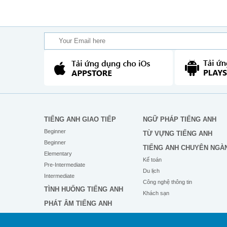
TIẾNG ANH GIAO TIẾP
NGỮ PHÁP TIẾNG ANH
Beginner
TỪ VỰNG TIẾNG ANH
Beginner
TIẾNG ANH CHUYÊN NGÀ
Elementary
Kế toán
Pre-Intermediate
Du lịch
Intermediate
Công nghệ thông tin
TÌNH HUỐNG TIẾNG ANH
Khách sạn
PHÁT ÂM TIẾNG ANH