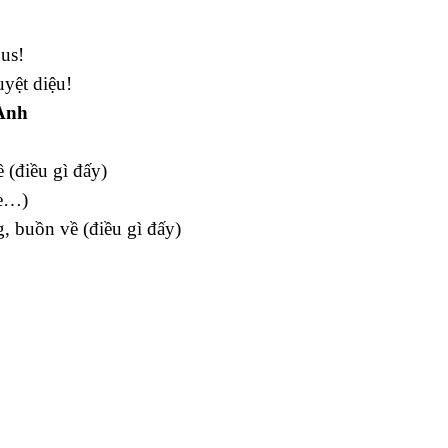
ous!
uyệt diệu!
 Anh
 (điều gì đấy)
he…)
g, buồn về (điều gì đấy)