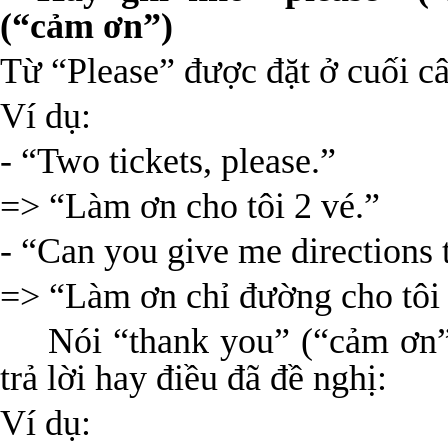
(“cảm ơn”)
Từ “Please” được đặt ở cuối c
Ví dụ:
- “Two tickets, please.”
=> “Làm ơn cho tôi 2 vé.”
- “Can you give me directions 
=> “Làm ơn chỉ đường cho tôi
Nói “thank you” (“cảm ơn”
trả lời hay điều đã đề nghị:
Ví dụ: