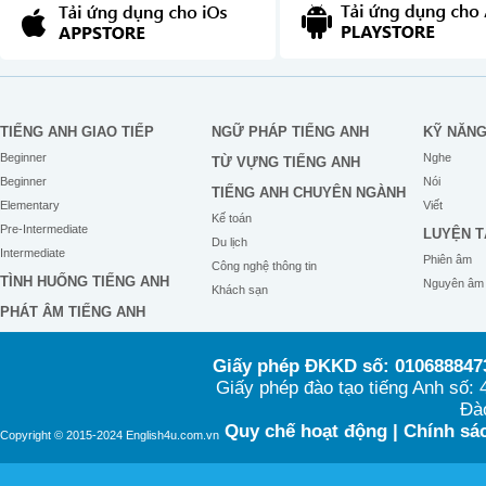
TIẾNG ANH GIAO TIẾP
NGỮ PHÁP TIẾNG ANH
KỸ NĂN
Beginner
Nghe
TỪ VỰNG TIẾNG ANH
Beginner
Nói
TIẾNG ANH CHUYÊN NGÀNH
Elementary
Viết
Kế toán
Pre-Intermediate
LUYỆN T
Du lịch
Intermediate
Phiên âm
Công nghệ thông tin
TÌNH HUỐNG TIẾNG ANH
Nguyên âm
Khách sạn
PHÁT ÂM TIẾNG ANH
Giấy phép ĐKKD số: 0106888473
Giấy phép đào tạo tiếng Anh số
Đào
Quy chế hoạt động
|
Chính sác
Copyright © 2015-2024 English4u.com.vn