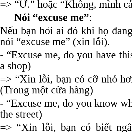
=> “Ừ.” hoặc “Không, mình c
Nói “excuse me”
:
Nếu bạn hỏi ai đó khi họ đan
nói “excuse me” (xin lỗi).
- “Excuse me, do you have this
a shop)
=> “Xin lỗi, bạn có cỡ nhỏ h
(Trong một cửa hàng)
- “Excuse me, do you know whe
the street)
=> “Xin lỗi, bạn có biết ng