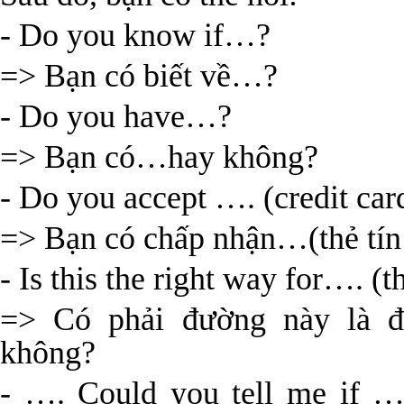
- Do you know if…?
=> Bạn có biết về…?
- Do you have…?
=> Bạn có…hay không?
- Do you accept …. (credit car
=> Bạn có chấp nhận…(thẻ tín
- Is this the right way for…. (t
=> Có phải đường này là đ
không?
- …. Could you tell me if ….