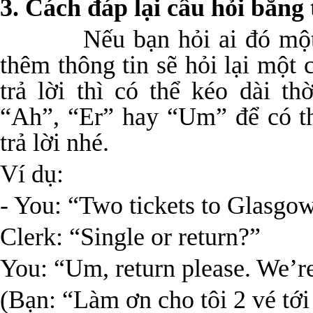
3. Cách đáp lại câu hỏi bằng
Nếu bạn hỏi ai đó một đi
thêm thông tin sẽ hỏi lại một
trả lời thì có thể kéo dài t
“Ah”, “Er” hay “Um” để có th
trả lời nhé.
Ví dụ:
- You: “Two tickets to Glasgow
Clerk: “Single or return?”
You: “Um, return please. We’
(Bạn: “Làm ơn cho tôi 2 vé tớ