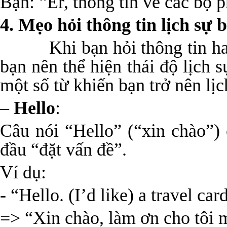
Bạn: “Er, thông tin về các bộ
4. Mẹo hỏi thông tin lịch sự 
Khi bạn hỏi thông tin hay n
bạn nên thể hiện thái độ lịch s
một số từ khiến bạn trở nên lịc
–
Hello
:
Câu nói “Hello” (“xin chào”)
đầu “đặt vấn đề”.
Ví dụ:
- “Hello. (I’d like) a travel car
=> “Xin chào, làm ơn cho tôi mộ