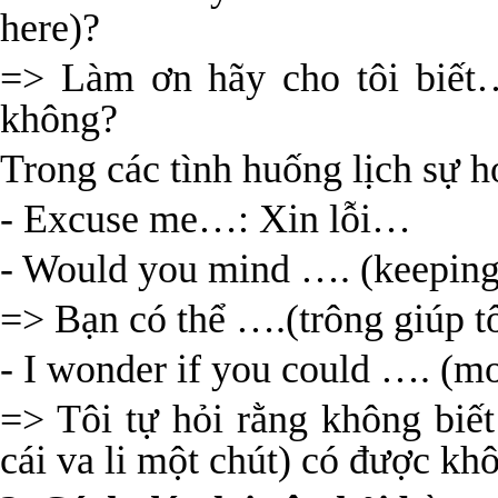
here)?
=> Làm ơn hãy cho tôi biết
không?
Trong các tình huống lịch sự h
- Excuse me…: Xin lỗi…
- Would you mind …. (keeping
=> Bạn có thể ….(trông giúp t
- I wonder if you could …. (mov
=> Tôi tự hỏi rằng không biế
cái va li một chút) có được kh