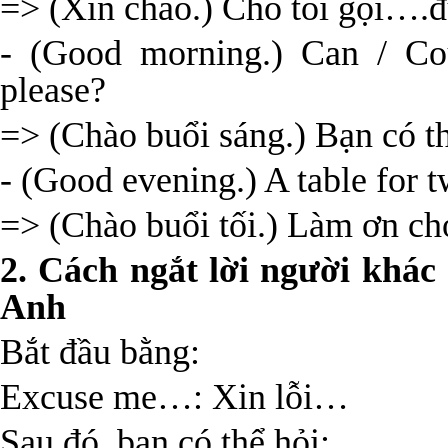
=> (Xin chào.) Cho tôi gọi….
- (Good morning.) Can / Co
please?
=> (Chào buổi sáng.) Bạn có 
- (Good evening.) A table for t
=> (Chào buổi tối.) Làm ơn cho
2. Cách ngắt lời người khác 
Anh
Bắt đầu bằng:
Excuse me…: Xin lỗi…
Sau đó, bạn có thể hỏi: