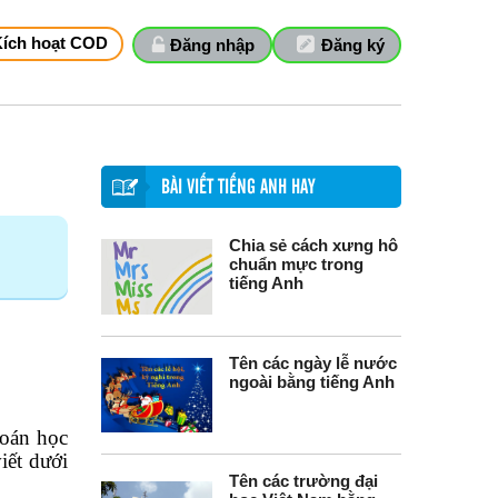
Kích hoạt COD
Đăng nhập
Đăng ký
BÀI VIẾT TIẾNG ANH HAY
Chia sẻ cách xưng hô
chuẩn mực trong
tiếng Anh
Tên các ngày lễ nước
ngoài bằng tiếng Anh
toán học
iết dưới
Tên các trường đại