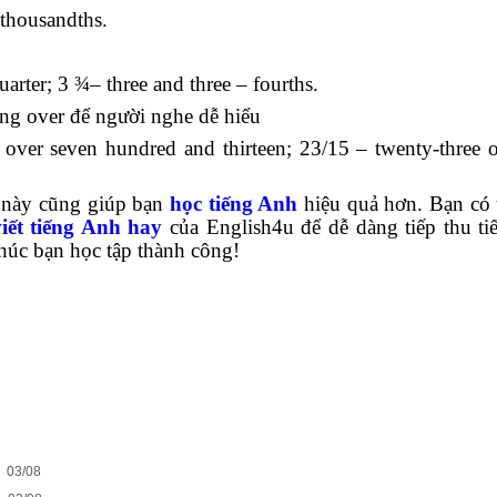
 thousandths.
arter; 3 ¾– three and three – fourths.
ụng over để người nghe dễ hiểu
ver seven hundred and thirteen; 23/15 – twenty-three 
 này cũng giúp bạn
học tiếng Anh
hiệu quả hơn. Bạn có
viết tiếng Anh hay
của English4u để dễ dàng tiếp thu t
chúc bạn học tập thành công!
03/08