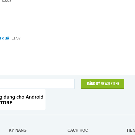
02/08
u quả
11/07
ĐĂNG KÝ NEWSLETTER
KỸ NĂNG
CÁCH HỌC
TIẾ