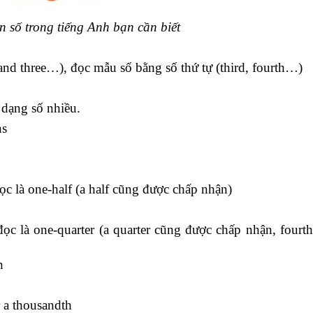
 số trong tiếng Anh bạn cần biết
and three…), đọc mẫu số bằng số thứ tự (third, fourth…)
 dạng số nhiều.
hs
ọc là one-half (a half cũng được chấp nhận)
đọc là one-quarter (a quarter cũng được chấp nhận, fourt
h
 a thousandth