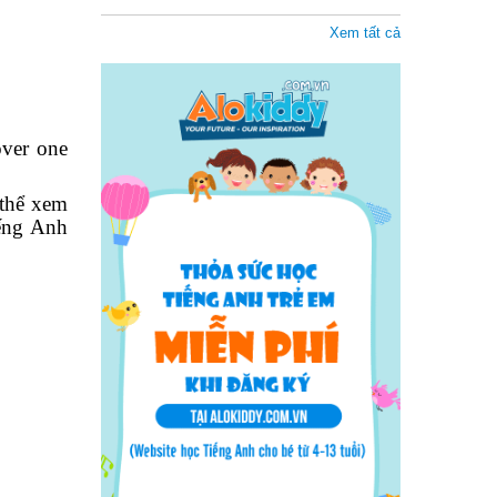
Xem tất cả
over one
 thể xem
iếng Anh