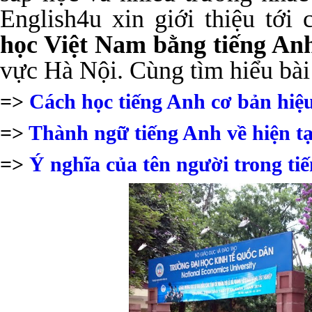
English4u xin giới thiệu tới
học Việt Nam bằng tiếng An
vực Hà Nội. Cùng tìm hiểu bài 
=>
Cách học tiếng Anh cơ bản hiệ
=>
Thành ngữ tiếng Anh về hiện tạ
=>
Ý nghĩa của tên người trong ti