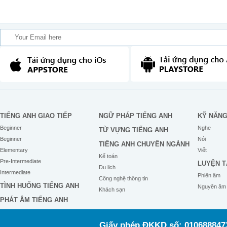
TIẾNG ANH GIAO TIẾP
NGỮ PHÁP TIẾNG ANH
KỸ NĂN
Beginner
Nghe
TỪ VỰNG TIẾNG ANH
Beginner
Nói
TIẾNG ANH CHUYÊN NGÀNH
Elementary
Viết
Kế toán
Pre-Intermediate
LUYỆN T
Du lịch
Intermediate
Phiên âm
Công nghệ thông tin
TÌNH HUỐNG TIẾNG ANH
Nguyên âm
Khách sạn
PHÁT ÂM TIẾNG ANH
Giấy phép ĐKKD số: 0106888473